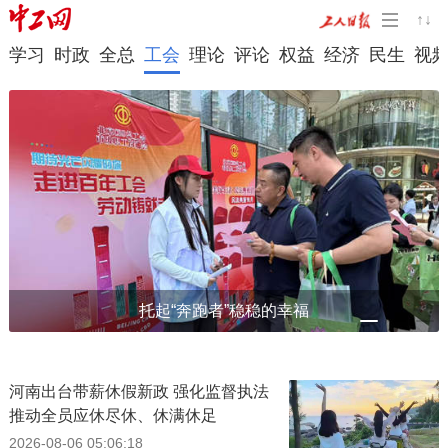
学习
时政
全总
工会
理论
评论
权益
经济
民生
视
托起“奔跑者”稳稳的幸福
河南出台带薪休假新政 强化监督执法
推动全员应休尽休、休满休足
2026-08-06 05:06:18