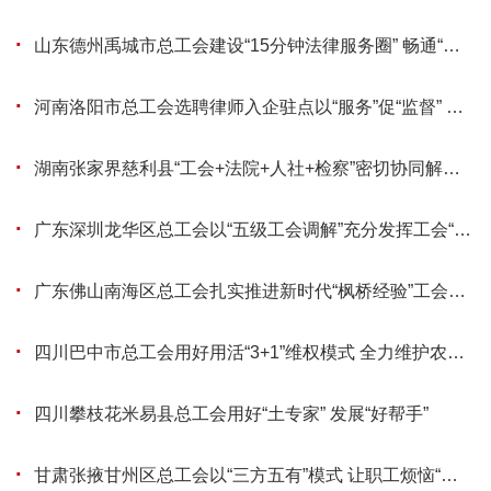
·
山东德州禹城市总工会建设“15分钟法律服务圈” 畅通“法律服务最后一公里”
·
河南洛阳市总工会选聘律师入企驻点以“服务”促“监督” 搭建工会与职工连心桥
·
湖南张家界慈利县“工会+法院+人社+检察”密切协同解决职工急难愁盼
·
广东深圳龙华区总工会以“五级工会调解”充分发挥工会“四个第一人”作用
·
广东佛山南海区总工会扎实推进新时代“枫桥经验”工会实践落地见效
·
四川巴中市总工会用好用活“3+1”维权模式 全力维护农民工合法权益
·
四川攀枝花米易县总工会用好“土专家” 发展“好帮手”
·
甘肃张掖甘州区总工会以“三方五有”模式 让职工烦恼“一站终结”