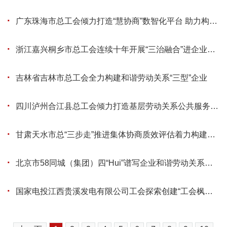
·
广东珠海市总工会倾力打造“慧协商”数智化平台 助力构建和谐劳动关系
·
浙江嘉兴桐乡市总工会连续十年开展“三治融合”进企业活动 打造“新时代枫桥经验”工会实践新样板
·
吉林省吉林市总工会全力构建和谐劳动关系“三型”企业
·
四川泸州合江县总工会倾力打造基层劳动关系公共服务驿站 助力园区经济高质量发展
·
甘肃天水市总“三步走”推进集体协商质效评估着力构建企业劳动关系和谐之基
·
北京市58同城（集团）四“Hui”谱写企业和谐劳动关系崭新篇章
·
国家电投江西贵溪发电有限公司工会探索创建“工会枫桥·三师一室” 构建和谐劳动关系