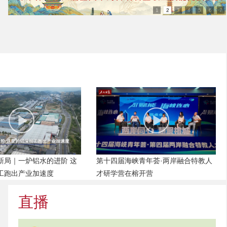
1
2
3
4
5
6
7
新局｜一炉铝水的进阶 这
第十四届海峡青年荟·两岸融合特教人
工跑出产业加速度
才研学营在榕开营
直播