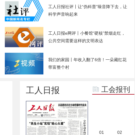
工人日报社评丨让“伪科普”噪音降下去，让
科学声音响起来
工人日报e网评丨小餐馆“硬核”禁烟走红，
公共空间需要这样的文明表达
我们的家园丨年收入翻了6倍！一朵藏红花
带富整个村
现场·我在我思丨在可可西里读懂坚守与承
工会报刊
工人日报
诺的力量
01
02