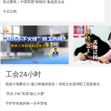
热点聚焦｜中国军团“精细化”备战亚运会
今日立秋
工会24小时
工间说法｜“轻伤不下火线”算工伤吗？带
拉毛叶忠：藏绣
思政引领聚合力 凝心铸魂担使命｜传统文化浸润职工思政新生...
病工作的风险边界在哪？
“民生小站”实现“贴心大爱”
守护劳动者的每一分辛苦钱