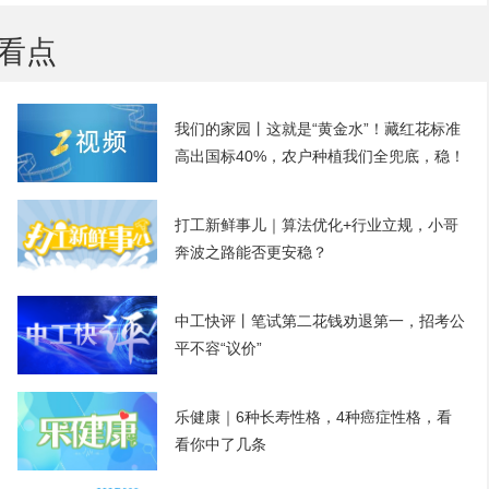
看点
我们的家园丨这就是“黄金水”！藏红花标准
高出国标40%，农户种植我们全兜底，稳！
打工新鲜事儿｜算法优化+行业立规，小哥
奔波之路能否更安稳？
中工快评丨笔试第二花钱劝退第一，招考公
平不容“议价”
乐健康｜6种长寿性格，4种癌症性格，看
看你中了几条