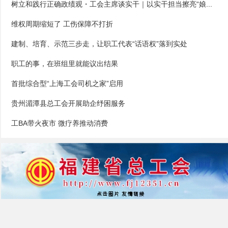
树立和践行正确政绩观・工会主席谈实干｜以实干担当擦亮“娘...
维权周期缩短了 工伤保障不打折
建制、培育、示范三步走，让职工代表“话语权”落到实处
职工的事，在班组里就能议出结果
首批综合型“上海工会司机之家”启用
贵州湄潭县总工会开展助企纾困服务
工BA带火夜市 微疗养推动消费