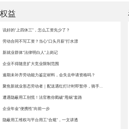
权益
说好的“上四休三”，怎么工资先少了？
劳动合同不写工资？当心“口头月薪”打水漂
新就业群体“法律明白人”上岗记
企业不得随意扩大竞业限制范围
逾期未补齐劳动能力鉴定材料，会失去申请资格吗？
聚焦新就业形态劳动者｜配送遇红灯计时即暂停，骑手...
遭遇隐蔽用工别慌！法官教你戳破“甩锅”套路
企业年金“便携性”向前一步
隐蔽用工维权与平台用工“合规”，一文讲透