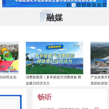
1
2
3
4
5
6
7
8
融媒
 办好民生实
消费新图景｜多举措提升消费体验 释
产业发展开
放夏日经济活力
里的铝深加
畅听