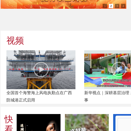
1
2
3
4
视频
全国首个海警海上风电执勤点在广西
新华视点｜深耕基层治理
防城港正式启用
事
快
看