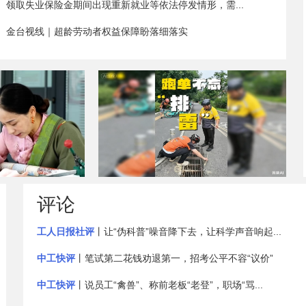
领取失业保险金期间出现重新就业等依法停发情形，需...
金台视线｜超龄劳动者权益保障盼落细落实
评论
跑单不忘“排雷”！这群“兼职网格员”不一
之上，天地辽阔
工人日报社评
丨让“伪科普”噪音降下去，让科学声音响起...
般
中工快评
丨笔试第二花钱劝退第一，招考公平不容“议价”
中工快评
丨说员工“禽兽”、称前老板“老登”，职场“骂...