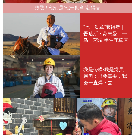
致敬！他们是“七一勋章”获得者
“七一勋章”获得者｜
吾哈斯・苏来曼：一
马一药箱 半生守草原
我是劳模·我是党员｜
易冉：只要需要，我
会一直焊下去