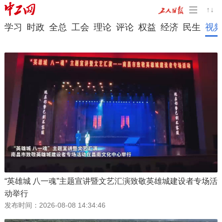
学习
时政
全总
工会
理论
评论
权益
经济
民生
视
“英雄城 八一魂”主题宣讲暨文艺汇演致敬英雄城建设者专场活
动举行
发布时间：
2026-08-08 14:34:46