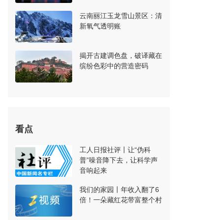
云南丽江玉龙雪山景区：清
新氧气透明账
揭开古建调色盘，破译藏在
缤纷色彩中的营造密码
看点
工人日报社评丨让“伪科
普”噪音降下去，让科学声
音响起来
我们的家园丨年收入翻了6
倍！一朵藏红花带富整个村