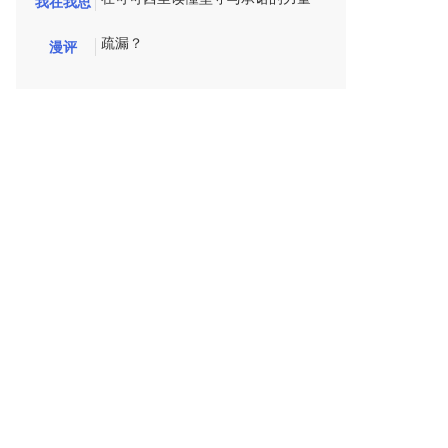
我在我思
疏漏？
漫评