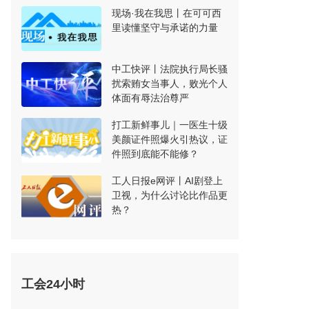
现场·我在我思丨在可可西
里读懂坚守与承诺的力量
中工快评丨法院执行局长骚
扰索贿女当事人，败光个人
体面有辱法治尊严
打工新鲜事儿｜一医生十级
美颜证件照爆火引热议，证
件照到底能不能修？
工人日报e网评丨AI剧登上
卫视，为什么讨论比作品更
热？
工会24小时