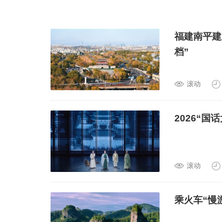
福建南平建
档”
滚动
2026“
滚动
乘火车“慢