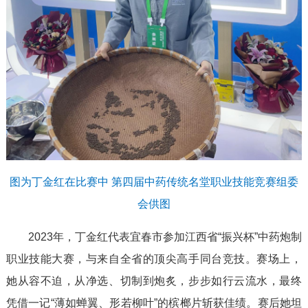
图为丁金红在比赛中
第四届中药传统名堂职业技能竞赛组委
会供图
2023年，丁金红代表宜春市参加江西省“振兴杯”中药炮制
职业技能大赛，与来自全省的顶尖高手同台竞技。赛场上，
她从容不迫，从净选、切制到炮炙，步步如行云流水，最终
凭借一记“薄如蝉翼、形若柳叶”的槟榔片斩获佳绩。赛后她坦