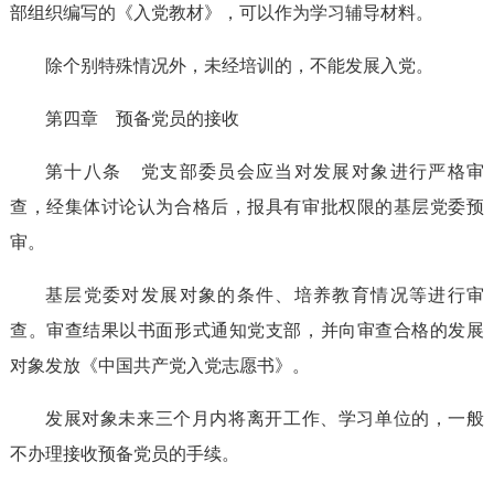
部组织编写的《入党教材》，可以作为学习辅导材料。
除个别特殊情况外，未经培训的，不能发展入党。
第四章 预备党员的接收
第十八条 党支部委员会应当对发展对象进行严格审
查，经集体讨论认为合格后，报具有审批权限的基层党委预
审。
基层党委对发展对象的条件、培养教育情况等进行审
查。审查结果以书面形式通知党支部，并向审查合格的发展
对象发放《中国共产党入党志愿书》。
发展对象未来三个月内将离开工作、学习单位的，一般
不办理接收预备党员的手续。