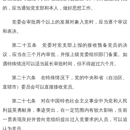
的，应当通知党支部和本人，做好思想工作。
党委会审批两个以上的发展对象入党时，应当逐个审议
和表决。
第二十五条 党委对党支部上报的接收预备党员的决
议，应当在三个月内审批，并报上级党委组织部门备案。如
遇特殊情况可以适当延长审批时间，但不得超过六个月。
第二十六条 在特殊情况下，党的中央和省（自治区、
直辖市）委员会可以直接接收党员。
第二十七条 对在中国特色社会主义事业中为党和人民
利益英勇献身，事迹突出，在一定范围内有较大影响，生前
一贯表现良好并曾向党组织提出过入党要求的人员，可以追
认为党员。