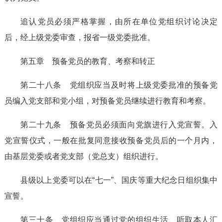
追认党员必须严格掌握，由所在单位党组织讨论决定
后，经上级党委审查，报省一级党委批准。
第五章 预备党员的教育、考察和转正
第二十八条 党组织应当及时将上级党委批准的预备党
员编入党支部和党小组，对预备党员继续进行教育和考察。
第二十九条 预备党员必须面向党旗进行入党宣誓。入
党宣誓仪式，一般在批复同意接收预备党员后的一个月内，
由基层党委或者党支部（党总支）组织进行。
县级以上党委可以在“七一”、国庆等重大纪念日组织集中
宣誓。
第三十条 党组织应当通过党的组织生活、听取本人汇