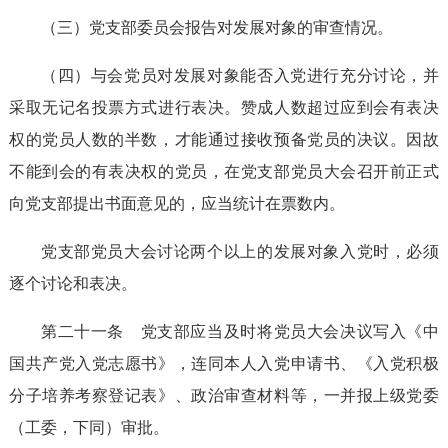
（三）党支部委员会报告对发展对象的审查情况。
（四）与会党员对发展对象能否入党进行充分讨论，并
采取无记名投票方式进行表决。赞成人数超过应到会有表决
权的党员人数的半数，才能通过接收预备党员的决议。因故
不能到会的有表决权的党员，在党支部党员大会召开前正式
向党支部提出书面意见的，应当统计在票数内。
党支部党员大会讨论两个以上的发展对象入党时，必须
逐个讨论和表决。
第二十一条 党支部应当及时将党员大会决议写入《中
国共产党入党志愿书》，连同本人入党申请书、《入党积极
分子培养考察登记表》、政治审查材料等，一并报上级党委
（工委，下同）审批。