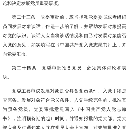
论和决定发展党员重要事项。
第二十三条 党委审批前，应当指派党委委员或者组织
员同发展对象谈话，作进一步的了解，并帮助发展对象提高
对党的认识。谈话人应当将谈话情况和自己对发展对象能否
入党的意见，如实填写在《中国共产党入党志愿书》上，并
向党委汇报。
第二十四条 党委审批预备党员，必须集体讨论和表
决。
党委主要审议发展对象是否具备党员条件、入党手续是
否完备。发展对象符合党员条件、入党手续完备的，批准其
为预备党员。党委审批意见写入《中国共产党入党志愿
书》，注明预备期的起止时间，并通知报批的党支部。党支
部应当及时通知本人并在党员大会上宣布。对未被批准入党