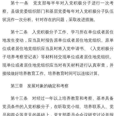
第十一条 党支部每半年对入党积极分子进行一次考
察。县级党委组织部门和基层党委每年对入党积极分子队伍
状况作一次分析。针对存在的问题，采取改进措施。
第十二条 入党积极分子工作、学习所在单位或者居住
地发生变动，应当及时报告原单位或者居住地党组织。原单
位或者居住地党组织应当及时将入党申请书、《入党积极分
子培养考察登记表》等材料转交现单位或者居住地党组织。
现单位或者居住地党组织应当对有关材料进行认真审查，并
接续做好培养教育工作。培养教育时间可以连续计算。
第三章 发展对象的确定和考察
第十三条 对经过一年以上培养教育和考察、基本具备
党员条件的入党积极分子，在听取党小组、培养联系人、党
员和群众等意见的基础上，党支部委员会会议研究讨论并报