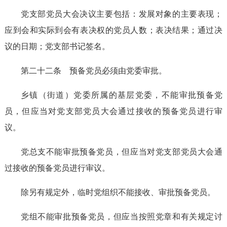
党支部党员大会决议主要包括：发展对象的主要表现；
应到会和实际到会有表决权的党员人数；表决结果；通过决
议的日期；党支部书记签名。
第二十二条 预备党员必须由党委审批。
乡镇（街道）党委所属的基层党委，不能审批预备党
员，但应当对党支部党员大会通过接收的预备党员进行审
议。
党总支不能审批预备党员，但应当对党支部党员大会通
过接收的预备党员进行审议。
除另有规定外，临时党组织不能接收、审批预备党员。
党组不能审批预备党员，但应当按照党章和有关规定讨