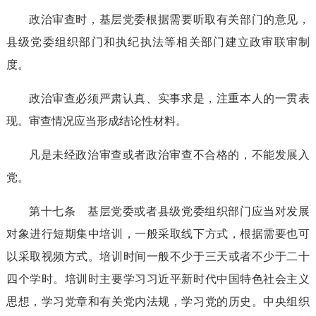
政治审查时，基层党委根据需要听取有关部门的意见，
县级党委组织部门和执纪执法等相关部门建立政审联审制
度。
政治审查必须严肃认真、实事求是，注重本人的一贯表
现。审查情况应当形成结论性材料。
凡是未经政治审查或者政治审查不合格的，不能发展入
党。
第十七条 基层党委或者县级党委组织部门应当对发展
对象进行短期集中培训，一般采取线下方式，根据需要也可
以采取视频方式。培训时间一般不少于三天或者不少于二十
四个学时。培训时主要学习习近平新时代中国特色社会主义
思想，学习党章和有关党内法规，学习党的历史。中央组织