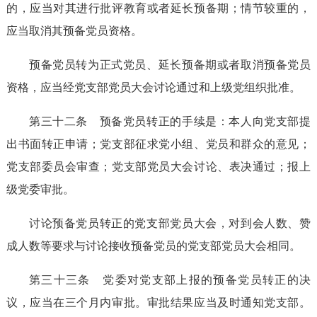
的，应当对其进行批评教育或者延长预备期；情节较重的，
应当取消其预备党员资格。
预备党员转为正式党员、延长预备期或者取消预备党员
资格，应当经党支部党员大会讨论通过和上级党组织批准。
第三十二条 预备党员转正的手续是：本人向党支部提
出书面转正申请；党支部征求党小组、党员和群众的意见；
党支部委员会审查；党支部党员大会讨论、表决通过；报上
级党委审批。
讨论预备党员转正的党支部党员大会，对到会人数、赞
成人数等要求与讨论接收预备党员的党支部党员大会相同。
第三十三条 党委对党支部上报的预备党员转正的决
议，应当在三个月内审批。审批结果应当及时通知党支部。