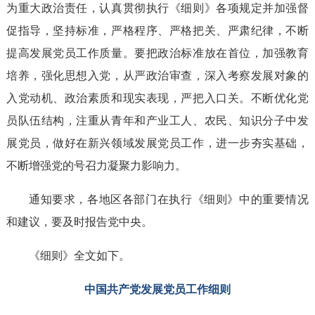
为重大政治责任，认真贯彻执行《细则》各项规定并加强督
促指导，坚持标准，严格程序、严格把关、严肃纪律，不断
提高发展党员工作质量。要把政治标准放在首位，加强教育
培养，强化思想入党，从严政治审查，深入考察发展对象的
入党动机、政治素质和现实表现，严把入口关。不断优化党
员队伍结构，注重从青年和产业工人、农民、知识分子中发
展党员，做好在新兴领域发展党员工作，进一步夯实基础，
不断增强党的号召力凝聚力影响力。
通知要求，各地区各部门在执行《细则》中的重要情况
和建议，要及时报告党中央。
《细则》全文如下。
中国共产党发展党员工作细则