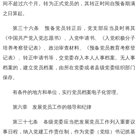
间不超过六个月。转为正式党员的，其转正时间自预备期满
之日算起。
第三十六条 预备党员转正后，党支部应当及时将其
《中国共产党入党志愿书》、入党申请书、《入党积极分子
培养考察登记表》、政治审查材料、《预备党员教育考察登
记表》、转正申请书等，交党委存入本人人事档案。无人事
档案的，建立党员档案，由所在党委或者县级党委组织部门
保存。
有条件的地方和单位，实行党员档案电子化管理。
第六章 发展党员工作的领导和纪律
第三十七条 各级党委应当把发展党员工作列入重要议
事日程，纳入党建工作责任制，作为党委（党组）书记抓基