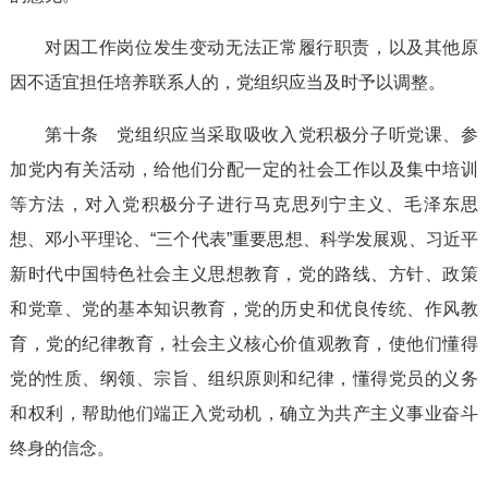
对因工作岗位发生变动无法正常履行职责，以及其他原
因不适宜担任培养联系人的，党组织应当及时予以调整。
第十条 党组织应当采取吸收入党积极分子听党课、参
加党内有关活动，给他们分配一定的社会工作以及集中培训
等方法，对入党积极分子进行马克思列宁主义、毛泽东思
想、邓小平理论、“三个代表”重要思想、科学发展观、习近平
新时代中国特色社会主义思想教育，党的路线、方针、政策
和党章、党的基本知识教育，党的历史和优良传统、作风教
育，党的纪律教育，社会主义核心价值观教育，使他们懂得
党的性质、纲领、宗旨、组织原则和纪律，懂得党员的义务
和权利，帮助他们端正入党动机，确立为共产主义事业奋斗
终身的信念。