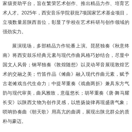
家级资助平台，旨在繁荣艺术创作、推出精品力作、培育艺
术人才。2025年，西安音乐学院获批7项国家艺术基金项目，
立项数量居陕西首位，彰显了学校在艺术科研与创作领域的
强劲实力。
展演现场，多部精品力作轮番上演。琵琶独奏《秋意终
南》将西安鼓乐经典元素与现代作曲风格巧妙结合，尽显中
国文人风骨；钢琴独奏《敦煌随想》以灵动琴音展现敦煌艺
术的交融之美；竹笛作品《傩曲》融入现代作曲元素，赋予
古老傩戏当代生命力；中提琴重奏《戏曲两折》兼具东方气
韵与现代审美，曲风雅致，意蕴悠长；胡琴重奏《唐·舞马耀
长安》以陕西文物为创作灵感，以悠扬旋律再现盛唐气象；
唢呐协奏曲《朝天歌》用高亢的曲调，展现出陕北群众的质
朴与豪迈。