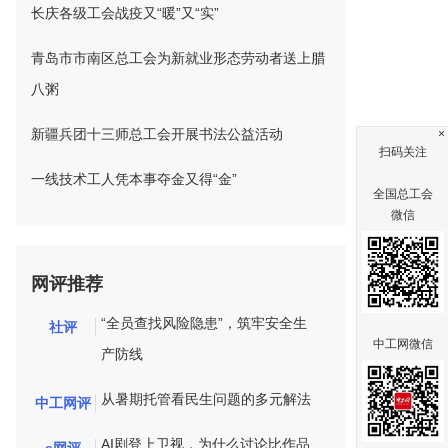
长庆各级工会战疫又“暖”又“实”
青岛市市南区总工会为新就业形态劳动者送上腊
八粥
新疆兵团十三师总工会开展书法公益活动
×
扫码关注
一线技术工人凭本事夺金又得“金”
全国总工会
微信
网评推荐
“全员查找风险隐患”，筑牢安全生
社评
中工网微信
产防线
从暑期托管看民生问题的多元解法
中工网评
AI剧登上卫视，为什么讨论比作品