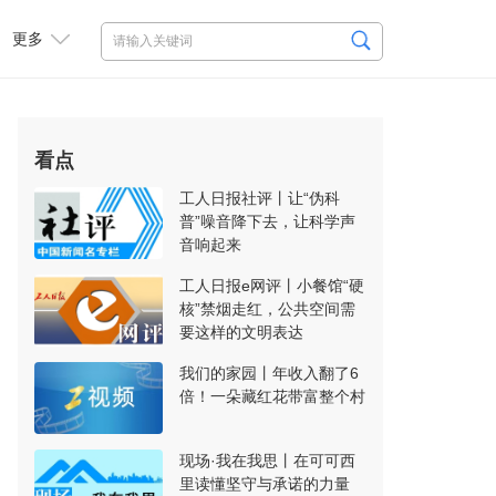
更多
看点
工人日报社评丨让“伪科
普”噪音降下去，让科学声
音响起来
工人日报e网评丨小餐馆“硬
核”禁烟走红，公共空间需
要这样的文明表达
我们的家园丨年收入翻了6
倍！一朵藏红花带富整个村
现场·我在我思丨在可可西
里读懂坚守与承诺的力量