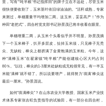
里，写有“‘吨半粮’书记指挥田”的牌子立在不远处，尽管玉米
很快便要收割了，玉米茎叶依旧绿油油的。“活秆成熟，专家
来测过，单穗重量平均增加二两。这玉米，妥妥高产！”作为
种田“老把式”，四合村党支部书记孙景茂已将丰收看在眼里。
单穗增重二两，从玉米个头看似乎并不明显。孙景茂摘
下一个玉米棒子，扒开多层皮，扯掉玉米须，只见棒子无秃
尖、无缺粒，棒尖上都挤满了金黄饱满的玉米粒。今年，这
种“满棒玉米”在翟家镇“吨半粮”产能创建核心区大约占到
80％。“以往，棒尖的1-3厘米处缺粒或无粒很常见，有一半玉
米能‘满棒’就不错了。所以说要增产，就得努力‘填满’棒尖这
最后一厘米。”孙景茂说。
如何“填满棒尖”？在山东农业大学教授、国家玉米产业技
术体系专家张吉旺负责指导的试验田，有一部分在四合村，