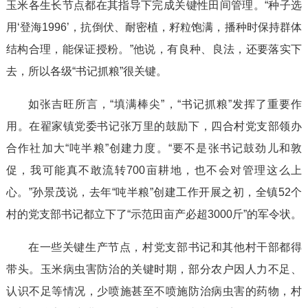
玉米各生长节点都在其指导下完成关键性田间管理。“种子选
用‘登海1996’，抗倒伏、耐密植，籽粒饱满，播种时保持群体
结构合理，能保证授粉。”他说，有良种、良法，还要落实下
去，所以各级“书记抓粮”很关键。
如张吉旺所言，“填满棒尖”，“书记抓粮”发挥了重要作
用。在翟家镇党委书记张万里的鼓励下，四合村党支部领办
合作社加大“吨半粮”创建力度。“要不是张书记鼓劲儿和敦
促，我可能真不敢流转700亩耕地，也不会对管理这么上
心。”孙景茂说，去年“吨半粮”创建工作开展之初，全镇52个
村的党支部书记都立下了“示范田亩产必超3000斤”的军令状。
在一些关键生产节点，村党支部书记和其他村干部都得
带头。玉米病虫害防治的关键时期，部分农户因人力不足、
认识不足等情况，少喷施甚至不喷施防治病虫害的药物，村