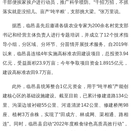
干部便挨家挨户进行动员，推广科学喷防。“千招万招，不抓
落实就是没招儿。亩产‘吨半粮’，支部挑大梁。”张万里说。
据悉，临邑县先后邀请各级农业专家为200余名村党支部
书记和经营主体负责人进行专题培训，并成立了12个技术指
导小组，分区域、分环节、分苗情开展技术服务。自2019年
以来，临邑县连续4年实施高标准农田建设项目，总投资3.94
亿元，受益面积23.9万亩；今年争取项目资金1.8915亿元，
建设高标准农田9.7万亩。
此外，临邑县统筹整合1亿元资金，用于“吨半粮”产能创
建核心区的基础设施建设。截至目前，已累计修建道路134公
里、沟渠边坡衬砌55公里、河道清淤142公里、修建桥闸98
座、植树3万余株，实现了“田成方、林成网、渠相通、路相
连”。同时，临邑县启动“2022年度粮食绿色高质高效行动”，