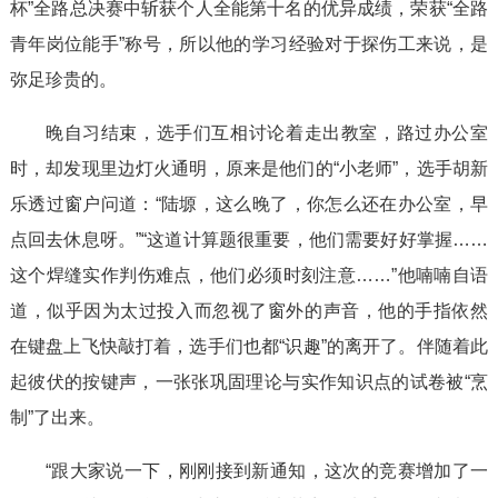
杯”全路总决赛中斩获个人全能第十名的优异成绩，荣获“全路
青年岗位能手”称号，所以他的学习经验对于探伤工来说，是
弥足珍贵的。
晚自习结束，选手们互相讨论着走出教室，路过办公室
时，却发现里边灯火通明，原来是他们的“小老师”，选手胡新
乐透过窗户问道：“陆塬，这么晚了，你怎么还在办公室，早
点回去休息呀。”“这道计算题很重要，他们需要好好掌握……
这个焊缝实作判伤难点，他们必须时刻注意……”他喃喃自语
道，似乎因为太过投入而忽视了窗外的声音，他的手指依然
在键盘上飞快敲打着，选手们也都“识趣”的离开了。伴随着此
起彼伏的按键声，一张张巩固理论与实作知识点的试卷被“烹
制”了出来。
“跟大家说一下，刚刚接到新通知，这次的竞赛增加了一