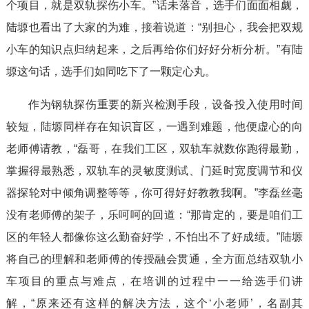
个项目，就是双轨探伤小车。”话未落音，选手们面面相觑，
陆塬也看出了大家的为难，接着说道：“别担心，我会把双规
小车的知识点归纳起来，之后再给你们好好分析分析。”有陆
塬这句话，选手们如同吃下了一颗定心丸。
作为钢轨探伤重要的新兴检测手段，设备投入使用时间
较短，陆塬同样存在知识盲区，一遇到难题，他便虚心的向
老师傅请教，“磊哥，在我们工区，双轨车就数你跑得最勤，
掌握得最熟悉，双轨车的灵敏度测试、门延时宽度调节和仪
器探轮对中倾角调整等等，你可得好好教教我啊。”李磊丝毫
没有老师傅的架子，乐呵呵的回道：“那肯定的，要是咱们工
区的年轻人都像你这么勤奋好学，不怕出不了好成绩。”陆塬
将自己的理解和老师傅的传授融会贯通，全方面总结双轨小
车项目的重点与难点，在培训的过程中一一给选手们讲
解，“原来还有这样的解决方法，这个‘小老师’，名副其