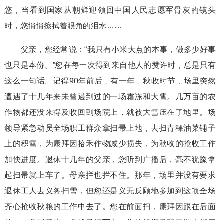
您，当看到国家从朝鲜迎领回中国人民志愿军骨灰的镜头
时，您悄悄擦拭着眼角的泪水……
父亲，您经常说：“我只有小米大点的本事，做多少好事
也只是本份。”您在每一次得到来自他人的赞许时，总是只有
这么一句话。记得90年前后，有一年，秋收时节，场里突然
遭遇了十几年来未曾遇到过的一场霜冻和大雪。几万亩的农
作物都还没来得及收回到场院上，就被大雪压在了地里。场
领导紧急动员全场职工群众拿扫帚上地，去扫青稞油菜铺子
上的积雪，为康拜因拾禾作物减少损失，为秋收的抢收工作
加快进度。退休十几年的父亲，您听到广播后，毫不犹豫拿
起扫帚就上车了。母亲拦也拦不住。那年，场里并没有要求
退休工人去义务扫雪，但您还是义无反顾地参加到这项全场
齐心抢收秋粮的工作中去了。您在前面扫，康拜因跟在后面