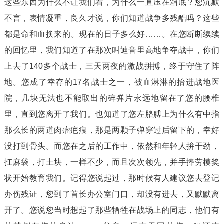
这些东西为什么不让我们看，为什么一直压在箱底？您沉默
不言，表情凝重，良久才说，你们知道战争多残酷吗？这些
都是命和血换来的。现在的日子多么好……。在您断断续续
的回忆里，我们知道了在那次叫迪音里高地争夺战中，你们
上去了140多个战士，三天两夜的激战拼搏，终于守住了阵
地。您成了幸存的17名战士之一，被血淋淋的抬进战地医
院，几块无法也不能取出的碎弹片永远地留在了您的腰椎
里，直到您离开了我们。也知道了您左胳膊上为什么有中指
那么长的两道肉瘤疤痕，那是两颗子弹穿过后留下的，幸好
没打到骨头。而您在之后的工作中，依然和年轻人拚干劲，
扛麻袋，打土块，一样不少，而且次次领先，并手捧劳模奖
状开始教育我们。记得您说起过，那时候有人建议您去登记
办伤残证，您到了首长办公室门口，却没有进去，又默默离
开了。您说您当时想起了那些牺牲在战场上的同志，他们有