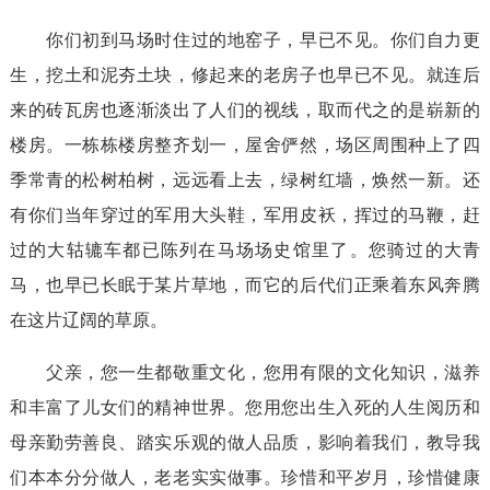
你们初到马场时住过的地窑子，早已不见。你们自力更
生，挖土和泥夯土块，修起来的老房子也早已不见。就连后
来的砖瓦房也逐渐淡出了人们的视线，取而代之的是崭新的
楼房。一栋栋楼房整齐划一，屋舍俨然，场区周围种上了四
季常青的松树柏树，远远看上去，绿树红墙，焕然一新。还
有你们当年穿过的军用大头鞋，军用皮袄，挥过的马鞭，赶
过的大轱辘车都已陈列在马场场史馆里了。您骑过的大青
马，也早已长眠于某片草地，而它的后代们正乘着东风奔腾
在这片辽阔的草原。
父亲，您一生都敬重文化，您用有限的文化知识，滋养
和丰富了儿女们的精神世界。您用您出生入死的人生阅历和
母亲勤劳善良、踏实乐观的做人品质，影响着我们，教导我
们本本分分做人，老老实实做事。珍惜和平岁月，珍惜健康