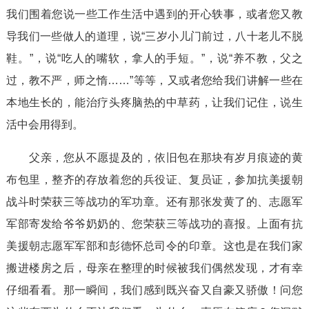
我们围着您说一些工作生活中遇到的开心轶事，或者您又教
导我们一些做人的道理，说“三岁小儿门前过，八十老儿不脱
鞋。”，说“吃人的嘴软，拿人的手短。”，说“养不教，父之
过，教不严，师之惰……”等等，又或者您给我们讲解一些在
本地生长的，能治疗头疼脑热的中草药，让我们记住，说生
活中会用得到。
父亲，您从不愿提及的，依旧包在那块有岁月痕迹的黄
布包里，整齐的存放着您的兵役证、复员证，参加抗美援朝
战斗时荣获三等战功的军功章。还有那张发黄了的、志愿军
军部寄发给爷爷奶奶的、您荣获三等战功的喜报。上面有抗
美援朝志愿军军部和彭德怀总司令的印章。这也是在我们家
搬进楼房之后，母亲在整理的时候被我们偶然发现，才有幸
仔细看看。那一瞬间，我们感到既兴奋又自豪又骄傲！问您