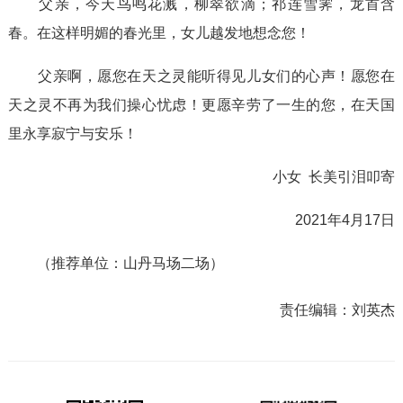
父亲，今天鸟鸣花溅，柳翠欲滴；祁连雪霁，龙首含
春。在这样明媚的春光里，女儿越发地想念您！
父亲啊，愿您在天之灵能听得见儿女们的心声！愿您在
天之灵不再为我们操心忧虑！更愿辛劳了一生的您，在天国
里永享寂宁与安乐！
小女 长美引泪叩寄
2021年4月17日
（推荐单位：山丹马场二场）
责任编辑：
刘英杰