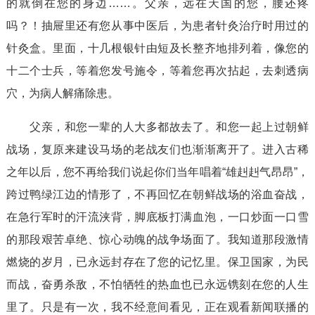
的就倒在您的身边……。父亲，远在天国的您，腰还疼
吗？！抽屉里还有您从事中医后，为患者针灸治疗时用过的
针灸盒。里面，十几根银针由短及长整齐地排列着，像您的
十二个士兵，等着您发号施令，等着您再次拈起，去刺透病
穴，为病人解痛除患。
父亲，和您一辈的人大多都故去了。和您一起上过朝鲜
战场，复原来建设马场的老战友们也渐渐离开了。进入古稀
之年以后，您不再给我们说起你们当年唱着“雄赳赳气昂昂”，
跨过鸭绿江边的情形了，不再回忆在朝鲜战场的浴血奋战，
在急行军时的汗流浃背，脚底板打满血泡，一口炒面一口雪
的那段艰苦卓绝、惊心动魄的战争场面了。我知道那段激情
燃烧的岁月，已永远封存在了您的记忆里。保卫国家，为民
而战，奋勇杀敌，不怕牺牲的热血也已永远镌刻在您的人生
里了。只是有一次，我不经意间看见，正在观看新闻联播的