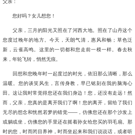
父亲：
您好吗？女儿想您！
父亲，三月的阳光又照在了河西大地。照在了山丹这个
您度过晚年的地方。今天，天朗气清，惠风和畅；草色泛
新，云雀高鸣。这里的一切都和您走前一模一样。春去秋
来，年轮飞转，悄然无痕。
回想和您晚年时一起度过的时光，依旧那么清晰，那么
温暖。您的谈笑风生，言传身教，早已铭刻在我的脑海心
田。这让我时常觉得您还在我们身边！您，还没有走远！然
而，父亲，您真的是离开我们了啊！您的离开，留给了我们
无尽的想念和恍然若梦的错觉——，仿佛您还在那个沙发上
或躺或坐，仿佛您的手里还在摇着孙女给您买的羽毛扇。那
时的您，时而闭目养神，时而坐起来和我们说说话，或者听