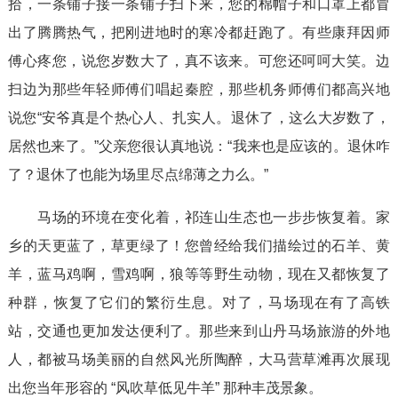
拾，一条铺子接一条铺子扫下来，您的棉帽子和口罩上都冒
出了腾腾热气，把刚进地时的寒冷都赶跑了。有些康拜因师
傅心疼您，说您岁数大了，真不该来。可您还呵呵大笑。边
扫边为那些年轻师傅们唱起秦腔，那些机务师傅们都高兴地
说您“安爷真是个热心人、扎实人。退休了，这么大岁数了，
居然也来了。”父亲您很认真地说：“我来也是应该的。退休咋
了？退休了也能为场里尽点绵薄之力么。”
马场的环境在变化着，祁连山生态也一步步恢复着。家
乡的天更蓝了，草更绿了！您曾经给我们描绘过的石羊、黄
羊，蓝马鸡啊，雪鸡啊，狼等等野生动物，现在又都恢复了
种群，恢复了它们的繁衍生息。对了，马场现在有了高铁
站，交通也更加发达便利了。那些来到山丹马场旅游的外地
人，都被马场美丽的自然风光所陶醉，大马营草滩再次展现
出您当年形容的 “风吹草低见牛羊” 那种丰茂景象。