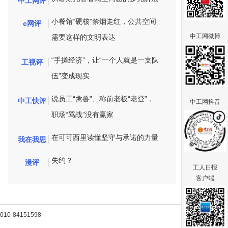
中工网评
小餐馆“硬核”禁烟走红，公共空间
e网评
中工网微博
需要这样的文明表达
“手搓经济”，让“一个人就是一支队
工视评
伍”变成现实
说员工“禽兽”、称前老板“老登”，
中工快评
中工网抖音
职场“骂战”没有赢家
在可可西里读懂坚守与承诺的力量
我在我思
失约？
漫评
工人日报
客户端
-84151598