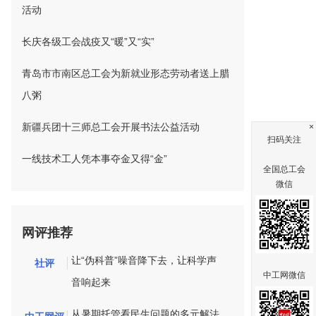
活动
长庆各级工会战疫又“暖”又“实”
青岛市市南区总工会为新就业形态劳动者送上腊
八粥
新疆兵团十三师总工会开展书法公益活动
×
扫码关注
一线技术工人凭本事夺金又得“金”
全国总工会
微信
网评推荐
让“伪科普”噪音降下去，让科学声
社评
中工网微信
音响起来
从暑期托管看民生问题的多元解法