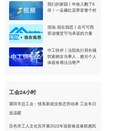
我们的家园丨年收入翻了6
倍！一朵藏红花带富整个村
现场·我在我思丨在可可西
里读懂坚守与承诺的力量
中工快评丨法院执行局长骚
扰索贿女当事人，败光个人
体面有辱法治尊严
工会24小时
莆田市总工会：情系新就业形态劳动者 工会冬日
送温暖
百色市工人文化宫开展2022年迎新春送春联惠民