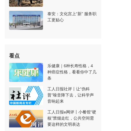
泰安：文化宫上“新” 服务职
工更贴心
看点
乐健康｜6种长寿性格，4
种癌症性格，看看你中了几
条
工人日报社评丨让“伪科
普”噪音降下去，让科学声
音响起来
工人日报e网评丨小餐馆“硬
核”禁烟走红，公共空间需
要这样的文明表达