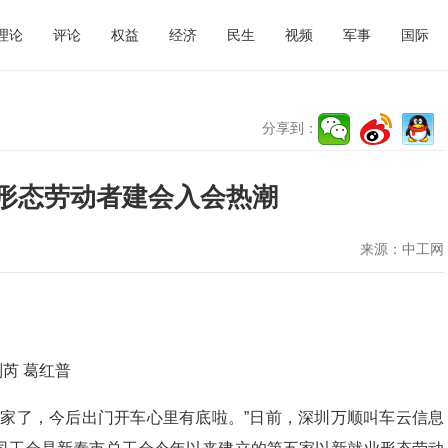
理论
评论
权益
经济
民生
视频
军事
国际
分享到：
形态劳动者建会入会热潮
来源：
中工网
芮 葛红普
了，今后出门开车心里有底啦。”日前，深圳万顺叫车云信息