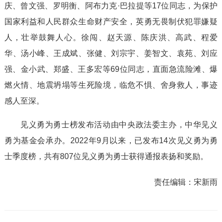
庆、曾文强、罗明衡、阿布力克·巴拉提等17位同志，为保护
国家利益和人民群众生命财产安全，英勇无畏制伏犯罪嫌疑
人，壮举鼓舞人心。徐闯、赵天源、陈庆洪、高武、程爱
华、汤小峰、王成斌、张健、刘宗宇、姜智文、袁苑、刘应
强、金小武、郑盛、王多宏等69位同志，直面急流险滩、爆
燃火情、地震坍塌等生死险境，临危不惧、舍身救人，事迹
感人至深。
见义勇为勇士榜发布活动由中央政法委主办，中华见义
勇为基金会承办。2022年9月以来，已发布14次见义勇为勇
士季度榜，共有807位见义勇为勇士获得通报表扬和奖励。
责任编辑：
宋新雨