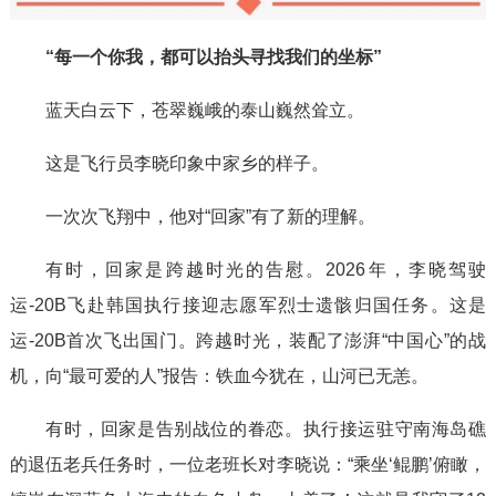
“每一个你我，都可以抬头寻找我们的坐标”
蓝天白云下，苍翠巍峨的泰山巍然耸立。
这是飞行员李晓印象中家乡的样子。
一次次飞翔中，他对“回家”有了新的理解。
有时，回家是跨越时光的告慰。2026年，李晓驾驶
运-20B飞赴韩国执行接迎志愿军烈士遗骸归国任务。这是
运-20B首次飞出国门。跨越时光，装配了澎湃“中国心”的战
机，向“最可爱的人”报告：铁血今犹在，山河已无恙。
有时，回家是告别战位的眷恋。执行接运驻守南海岛礁
的退伍老兵任务时，一位老班长对李晓说：“乘坐‘鲲鹏’俯瞰，