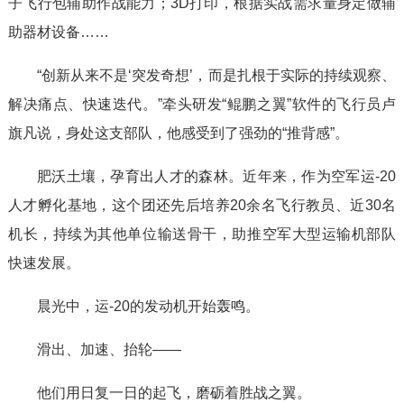
子飞行包辅助作战能力；3D打印，根据实战需求量身定做辅
助器材设备……
“创新从来不是‘突发奇想’，而是扎根于实际的持续观察、
解决痛点、快速迭代。”牵头研发“鲲鹏之翼”软件的飞行员卢
旗凡说，身处这支部队，他感受到了强劲的“推背感”。
肥沃土壤，孕育出人才的森林。近年来，作为空军运-20
人才孵化基地，这个团还先后培养20余名飞行教员、近30名
机长，持续为其他单位输送骨干，助推空军大型运输机部队
快速发展。
晨光中，运-20的发动机开始轰鸣。
滑出、加速、抬轮——
他们用日复一日的起飞，磨砺着胜战之翼。