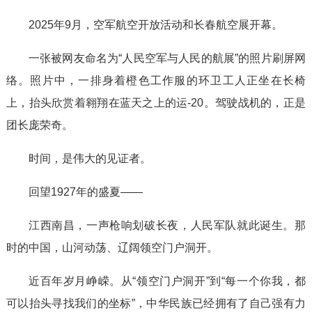
2025年9月，空军航空开放活动和长春航空展开幕。
一张被网友命名为“人民空军与人民的航展”的照片刷屏网
络。照片中，一排身着橙色工作服的环卫工人正坐在长椅
上，抬头欣赏着翱翔在蓝天之上的运-20。驾驶战机的，正是
团长庞荣奇。
时间，是伟大的见证者。
回望1927年的盛夏——
江西南昌，一声枪响划破长夜，人民军队就此诞生。那
时的中国，山河动荡、辽阔领空门户洞开。
近百年岁月峥嵘。从“领空门户洞开”到“每一个你我，都
可以抬头寻找我们的坐标”，中华民族已经拥有了自己强有力