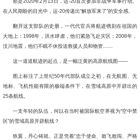
那是2020年2月13日，运-20首次参加非战争军事行动。
在人民期盼的目光中，运-20传递出“解放军来了”的安全感。
翻开这支部队的史册，一代代官兵将航迹镌刻在祖国的
大地上：1998年，洪水肆虐，他们紧急飞赴灾区；2008年，
汶川地震，他们不眠不休投送救援人员和物资……
这一道道航迹的起点，是一幅泛黄的高原航线图——
图上标注了上世纪50年代部队成立之初，在无航图、无
地标、飞机性能有限的极端条件下，在雪域高原中开辟出的
25条航线。
一支年轻的队伍，何以在当时被国际航空界视为“空中禁
区”的雪域高原开辟航线？
铁翼，丹心铸就。正是凭着“忠于使命、敢飞敢闯、严格