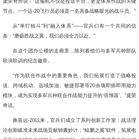
庞荣奇所说：“运输机不仅是投送平台，更是体系作战的关键
节点。一个运-20飞行员必须是一名具备战略眼光的战斗员。”
从“单打独斗”到“融入体系”——官兵们有一个共同的信
条：“磨砺胜战之翼，我们必须全力以赴。”
在这个团办公楼的走廊里，陈列着他们与多军兵种部队
联演联训的纪念徽章。
“作为联合作战中的重要角色，我们拓展打造了战略投
送、跨域机动、远域加油、敏捷部署等20余项即插即用能力
模块，成为实现多军兵种联合作战能力提升的‘倍增器’。”庞荣
奇说。
换装运-20以来，官兵们成立了系列创新工作室：战法理
论创新瞄准未来战场贡献锦囊妙计；“鲲鹏之翼”软件，拓展电