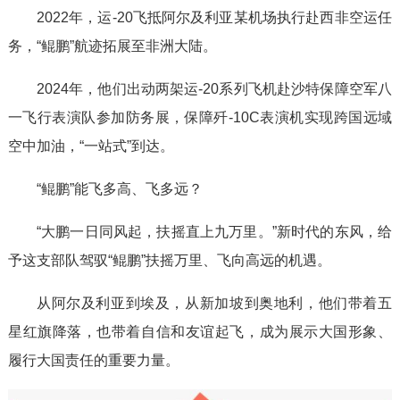
2022年，运-20飞抵阿尔及利亚某机场执行赴西非空运任
务，“鲲鹏”航迹拓展至非洲大陆。
2024年，他们出动两架运-20系列飞机赴沙特保障空军八
一飞行表演队参加防务展，保障歼-10C表演机实现跨国远域
空中加油，“一站式”到达。
“鲲鹏”能飞多高、飞多远？
“大鹏一日同风起，扶摇直上九万里。”新时代的东风，给
予这支部队驾驭“鲲鹏”扶摇万里、飞向高远的机遇。
从阿尔及利亚到埃及，从新加坡到奥地利，他们带着五
星红旗降落，也带着自信和友谊起飞，成为展示大国形象、
履行大国责任的重要力量。