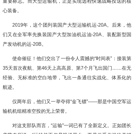
重要标志。而大型运输机，正是实现远程快速战略投送的核
心装备。
2019年，这个团列装国产大型运输机运-20A。后来，他
们又在全军率先换装国产大型加油机运油-20A、装配新型国
产发动机的运-20B。
使命催征！他们交出了一份令人震撼的“时间表”：接装第
35天首次夜航、第46天上高高原、第7个月飞出国门……在无
经验、无标准的空白地带，飞出一条通往实战化、体系化的
航迹。
仅两年后，他们又一举夺得“金飞镖”——那是中国空军运
输机机组精准空投的无上荣誉。
对这支部队而言，“运输”一词已有了全新定义。正如团长