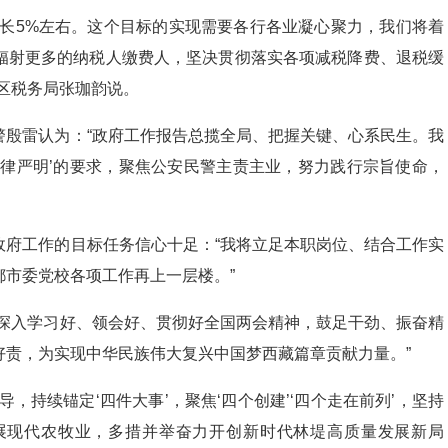
增长5%左右。这个目标的实现需要各行各业凝心聚力，我们将着
辐射更多的纳税人缴费人，坚决贯彻落实各项减税降费、退税缓
区税务局张珈韵说。
警殷雷认为：“政府工作报告总揽全局、把握关键、心系民生。我
纪律严明’的要求，聚焦公安民警主责主业，努力践行宗旨使命，
政府工作的目标任务信心十足：“我将立足本职岗位、结合工作实
市委党校各项工作再上一层楼。”
将深入学习好、领会好、贯彻好全国两会精神，鼓足干劲、振奋精
好责，为实现中华民族伟大复兴中国梦西藏篇章贡献力量。”
，持续锚定‘四件大事’，聚焦‘四个创建’‘四个走在前列’，坚持
展现代农牧业，多措并举奋力开创新时代林堤高质量发展新局