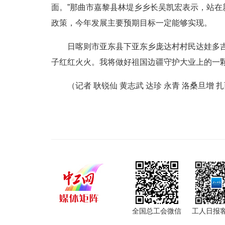
面。”那曲市嘉黎县林堤乡乡长吴凯宏表示，站
政策，今年发展主要预期目标一定能够实现。
日喀则市亚东县下亚东乡庞达村村民达娃多
子红红火火。我将做好祖国边疆守护大业上的一颗
（记者 耿锐仙 黄志武 达珍 永青 洛桑旦增 扎
全国总工会微信
工人日报