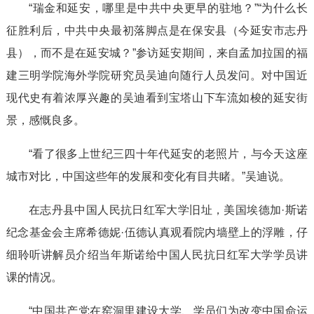
“瑞金和延安，哪里是中共中央更早的驻地？”“为什么长
征胜利后，中共中央最初落脚点是在保安县（今延安市志丹
县），而不是在延安城？”参访延安期间，来自孟加拉国的福
建三明学院海外学院研究员吴迪向随行人员发问。对中国近
现代史有着浓厚兴趣的吴迪看到宝塔山下车流如梭的延安街
景，感慨良多。
“看了很多上世纪三四十年代延安的老照片，与今天这座
城市对比，中国这些年的发展和变化有目共睹。”吴迪说。
在志丹县中国人民抗日红军大学旧址，美国埃德加·斯诺
纪念基金会主席希德妮·伍德认真观看院内墙壁上的浮雕，仔
细聆听讲解员介绍当年斯诺给中国人民抗日红军大学学员讲
课的情况。
“中国共产党在窑洞里建设大学、学员们为改变中国命运