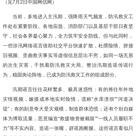
（见7月2日中国网信网）
当前，多地进入主汛期，强降雨天气频发，防汛救灾工
作处在紧要阶段。各地应急、消防部门以及基层干部日夜坚
守，社会各界凝心聚力，全力筑牢安全防线。但与此同时，
一些涉汛网络谣言借助社交平台快速扩散，杜撰险情、拼接
旧视频、歪曲救灾事实等虚假信息层出不穷，如同一场无形
的次生灾害，干扰着防汛救灾大局。整治汛期造谣传谣行
为，稳固舆论阵地，已成为防汛救灾工作的组成部分。
汛期谣言往往花样繁多、极具迷惑性：有的将往年外地
灾情视频，嫁接成本地实时险情，谎称“水库溃坝”“河道决
堤”；有的刻意夸大受灾规模，制造群体恐慌；还有个别自媒
体为博取流量，恶意编造“救援物资被截留”“一线人员履职不
力”等不实内容。造谣一张嘴，辟谣跑断腿。这些谣言看似只