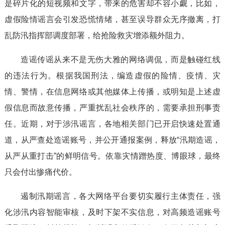
是碎片化的短视频和文字，带来的危害却不容小觑，比如，
虚假险情谣言会引发恐慌情绪，甚至误导群众无序撤离，打
乱防汛指挥部调度部署，给抢险救灾增添额外阻力。
造谣传谣从来不是无伤大雅的网络调侃，而是触碰红线
的违法行为。根据我国刑法，编造虚假的险情、疫情、灾
情、警情，在信息网络或其他媒体上传播，或明知是上述虚
假信息而故意传播，严重扰乱社会秩序的，需要承担刑事责
任。近期，对于涉汛谣言，各地相关部门已开启快速处置通
道，从严查处造谣账号，并公开通报案例，释放“汛期造谣，
从严从重打击”的鲜明信号。依靠灾情蹭热度、博眼球，最终
只会付出惨痛代价。
遏制汛期谣言，各大网络平台要切实履行主体责任，强
化涉汛内容智能审核，及时下架不实信息，对高频造谣账号