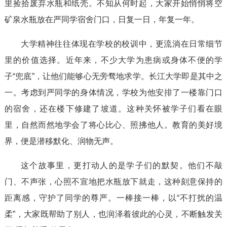
里捡拾废弃水瓶和纸壳。不知从何时起，大家开始悄悄将空
矿泉水瓶放在严同学宿舍门口，日复一日，年复一年。
大学精神往往体现在学校的校训中，更流淌在日常细节
里的价值选择。近年来，不少大学为患病或身体不便的学
子“兜底”，让他们能够心无旁骛地求学。长江大学即是其中之
一。考虑到严同学的身体情况，学校为他安排了一楼靠门口
的宿舍，还在楼下修建了坡道。这种关怀被学子们看在眼
里，自然而然地学会了将心比心、照拂他人。教育的美好境
界，便是潜移默化、润物无声。
这个故事里，更打动人的是学子们的默契。他们不敲
门、不声张，心照不宣地把水瓶放下就走，这种刻意保持的
距离感，守护了同学的尊严。一棒接一棒，以“不打扰的温
柔”，大家既帮助了别人，也润泽着彼此的心灵，不断触发关