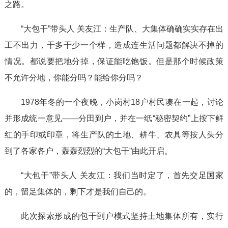
之路。
“大包干”带头人 关友江：生产队、大集体确确实实存在出
工不出力，干多干少一个样，造成连生活问题都解决不掉的
情况。都说要把地分掉，保证能吃饱饭。但是那个时候政策
不允许分地，你能分吗？能给你分吗？
1978年冬的一个夜晚，小岗村18户村民凑在一起，讨论
并形成统一意见——分田到户，并在一纸“秘密契约”上按下鲜
红的手印或印章，将生产队的土地、耕牛、农具等按人头分
到了各家各户，轰轰烈烈的“大包干”由此开启。
“大包干”带头人 关友江：我们当时定了，首先交足国家
的，留足集体的，剩下才是我们自己的。
此次探索形成的包干到户模式坚持土地集体所有，实行