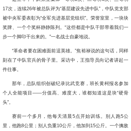
17次，连续26年被总队评为“基层建设先进中队”，中队党支部
被中央军委表彰为“全军先进基层党组织”。荣誉室里，一块块
奖牌、一个个奖杯静静陈列。“这些都是中队干部带着我们一
步一个脚印干出来的。”一名战士自豪地说。
“革命者要在困难面前逞英雄。”焦裕禄说的这句话，同样
刻在了中队官兵的骨子里。采访中，王指导员向记者讲起一
件往事。
那年，总队组织创破纪录比武竞赛，班长黄柯报名参加
个人全能项目——分值高、难度大，谁都知道这是块“硬骨
头”。
赛前一个多月，他每天清晨5点开始训练。别人跑5公
里，他跑8公里；别人负重10公斤，他加到15公斤。一个擒敌