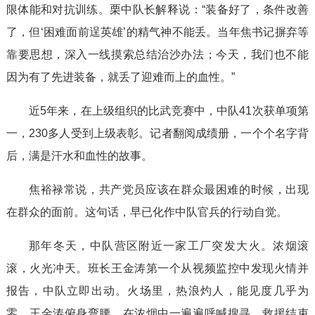
限体能和对抗训练。栗中队长解释说：“装备好了，条件改善
了，但‘困难面前逞英雄’的精气神不能丢。当年焦书记摒弃等
靠要思想，深入一线摸索总结治沙办法；今天，我们也不能
因为有了先进装备，就丢了迎难而上的血性。”
近5年来，在上级组织的比武竞赛中，中队41次获单项第
一，230多人受到上级表彰。记者翻阅成绩册，一个个名字背
后，满是汗水和血性的故事。
焦裕禄常说，共产党员应该在群众最困难的时候，出现
在群众的面前。这句话，早已化作中队官兵的行动自觉。
那年冬天，中队营区附近一家工厂突发大火。浓烟滚
滚，火光冲天。班长王金涛第一个从视频监控中发现火情并
报告，中队立即出动。火场里，热浪灼人，能见度几乎为
零。王金涛俯身弯腰，在浓烟中一遍遍呼喊搜寻。救援结束