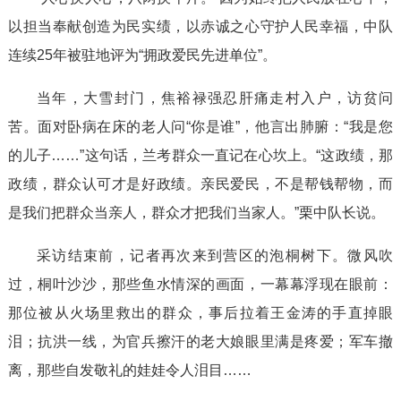
以担当奉献创造为民实绩，以赤诚之心守护人民幸福，中队
连续25年被驻地评为“拥政爱民先进单位”。
当年，大雪封门，焦裕禄强忍肝痛走村入户，访贫问
苦。面对卧病在床的老人问“你是谁”，他言出肺腑：“我是您
的儿子……”这句话，兰考群众一直记在心坎上。“这政绩，那
政绩，群众认可才是好政绩。亲民爱民，不是帮钱帮物，而
是我们把群众当亲人，群众才把我们当家人。”栗中队长说。
采访结束前，记者再次来到营区的泡桐树下。微风吹
过，桐叶沙沙，那些鱼水情深的画面，一幕幕浮现在眼前：
那位被从火场里救出的群众，事后拉着王金涛的手直掉眼
泪；抗洪一线，为官兵擦汗的老大娘眼里满是疼爱；军车撤
离，那些自发敬礼的娃娃令人泪目……