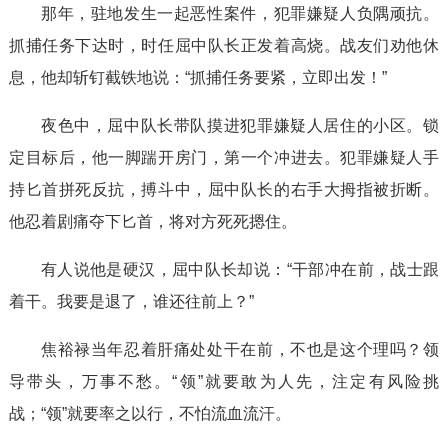
那年，驻地发生一起恶性案件，犯罪嫌疑人负隅顽抗。
抓捕任务下达时，时任屈中队长正发着高烧。战友们劝他休
息，他却斩钉截铁地说：“抓捕任务要紧，立即出发！”
夜色中，屈中队长带队摸进犯罪嫌疑人居住的小区。锁
定目标后，他一脚踹开房门，第一个冲进去。犯罪嫌疑人手
持匕首拼死反抗，搏斗中，屈中队长的右手大拇指被折断。
他忍着剧痛夺下匕首，将对方死死摁住。
有人说他是硬汉，屈中队长却说：“干部冲在前，战士跟
着干。我要是退了，谁还往前上？”
焦裕禄当年忍着肝痛处处干在前，不也是这个理吗？领
导带头，万事不愁。“领”就要敢为人先，注定有风险挑
战；“领”就要率之以行，不怕流血流汗。