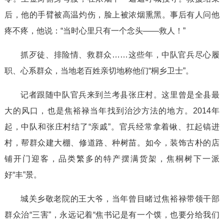
后，他的手臂被高温灼伤，脸上被浓烟熏黑。事后有人问他
疼不疼，他说：“当时心里只有一个念头——救人！”
抓歹徒、排险情、救群众……这些年，中队官兵尽心履
职、心系群众，当地老百姓亲切地称他们“桐乡卫士”。
记者跟随中队官兵来到兰考县张庄村。这里曾是全县最
大的风口，也是焦裕禄当年找到治沙方法的地方。2014年
起，中队和张庄村结了“亲戚”。官兵经常拿着锹、扛起镐进
村，帮群众建大棚、修道路、种树苗。如今，装饰古朴的店
铺开门迎客，品类繁多的特产摆满货架，焦桐树下一派
好“丰”景。
城关乡敬老院的王大爷，当年曾目睹过焦裕禄带领干部
群众治“三害”，永远记着“焦书记是有一个馍，也要分给我们