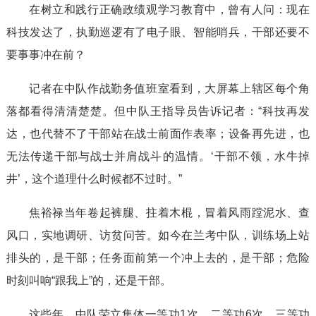
在树立和践行正确政绩观学习教育中，曾有人问：现在
科技发达了，执勤巡逻有了电子眼、智能哨兵，干部还要不
要事事冲在前？
记者在中队作战勤务值班室看到，大屏幕上辖区每个角
落都看得清清楚楚。但中队王指导员告诉记者：“科技再发
达，也代替不了干部站在战士前面作表率；设备再先进，也
无法传递干部与战士并肩战斗的温情。‘干部不领，水牛掉
井’，这个道理什么时候都不过时。”
焦裕禄当年卷起裤腿、拄着木棍，冒着风雨蹚泥水、查
风口，实地调研、访贫问苦。如今在兰考中队，训练场上站
排头的，是干部；任务面前第一个冲上去的，是干部；危险
时刻叫响“跟我上”的，还是干部。
这些年，中队荣立集体一等功1次、二等功6次、三等功