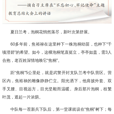
夏日兰考，泡桐花悄然落尽，新叶次第舒展。
60多年前，焦裕禄在这里种下一株泡桐幼苗，也种下“千
顷澄碧”的希望。如今，这棵泡桐笔直挺立，亭亭如盖，需3人
合抱，老百姓深情地唤它“焦桐”。
距“焦桐”5公里处，就是武警开封支队兰考中队营区。营
区内，焦裕禄的雕像静静伫立。阳光洒下，他肩披外套、双
手叉腰、目视远方，目光坚毅而温暖。身后那片泡桐，枝繁
叶茂，遮起一片浓荫。
中队每一茬新兵下队后，第一堂课就设在“焦桐”树下；每