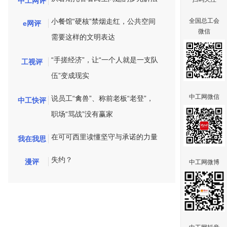
中工网评
小餐馆“硬核”禁烟走红，公共空间
全国总工会
e网评
微信
需要这样的文明表达
“手搓经济”，让“一个人就是一支队
工视评
伍”变成现实
中工网微信
说员工“禽兽”、称前老板“老登”，
中工快评
职场“骂战”没有赢家
在可可西里读懂坚守与承诺的力量
我在我思
失约？
漫评
中工网微博