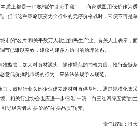
本质上都是一种极端的“引流手段”——商家试图用低价作为诱
损。但当这种策略演变为全行业的无序价格战时，它便不再是单
。
是城市的“名片”和关乎数万人就业的民生产业。有关人士表示，面
发调节已难以奏效，建议构建多方协同的治理体系。
精准监管，加大对食材源头、操作规范的抽检力度，推行全链条
、恶意低价扰乱市场的行为，应依法依规予以规范。
压力，鼓励行业头部企业建立原材料直供基地，通过规模化集采
困境。相关行业协会也应进一步细化“一清二白三红四绿五黄”的兰
导经营者从“拼价格”向“拼品质”转变。
责任编辑：
肖天