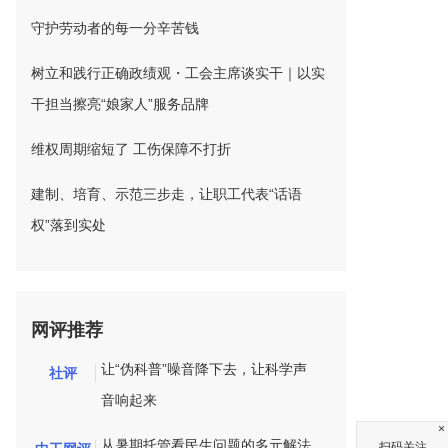
守护劳动者的每一分辛苦钱
树立和践行正确政绩观・工会主席谈实干｜以实
干担当擦亮“娘家人”服务品牌
维权周期缩短了 工伤保障不打折
建制、培育、示范三步走，让职工代表“话语
权”落到实处
网评推荐
让“伪科普”噪音降下去，让科学声
社评
音响起来
×
从暑期托管看民生问题的多元解法
扫码关注