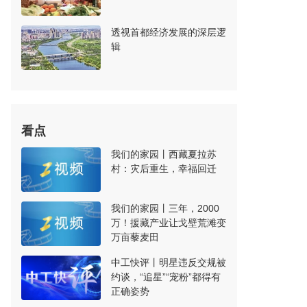
透视首都经济发展的深层逻
辑
看点
我们的家园丨西藏夏拉苏
村：灾后重生，幸福回迁
我们的家园丨三年，2000
万！援藏产业让戈壁荒滩变
万亩藜麦田
中工快评丨明星违反交规被
约谈，“追星”“宠粉”都得有
正确姿势