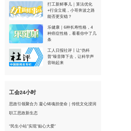
打工新鲜事儿｜算法优化
+行业立规，小哥奔波之路
能否更安稳？
乐健康｜6种长寿性格，4
种癌症性格，看看你中了几
条
工人日报社评丨让“伪科
普”噪音降下去，让科学声
音响起来
工会24小时
思政引领聚合力 凝心铸魂担使命｜传统文化浸润
职工思政新生态
“民生小站”实现“贴心大爱”