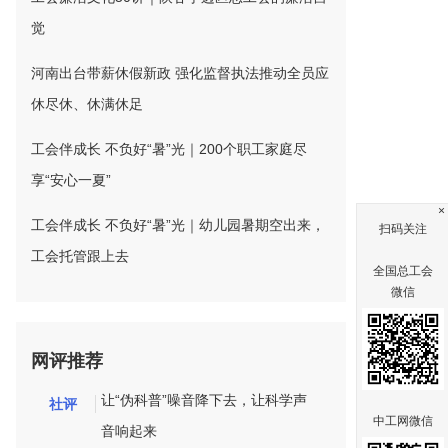
觉
河南出台带薪休假新政 强化监督执法推动全员应
休尽休、休满休足
工会伴成长 不负好“暑”光｜200个职工家庭尽
享“安心一夏”
×
工会伴成长 不负好“暑”光｜幼儿园暑期空出来，
扫码关注
工会托管跟上去
全国总工会
微信
网评推荐
让“伪科普”噪音降下去，让科学声
社评
中工网微信
音响起来