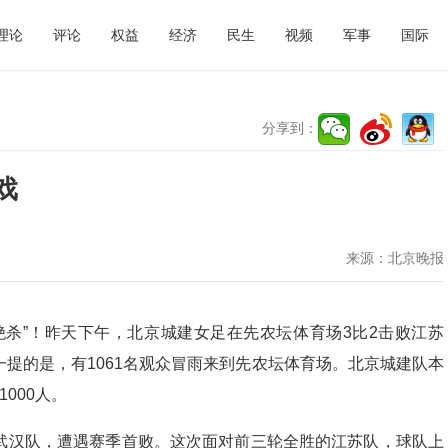
理论
评论
权益
经济
民生
视频
军事
国际
分享到：
戏
来源：
北京晚报
绝杀”！昨天下午，北京城建女足在先农坛体育场3比2击败江苏
提的是，有1061名观众冒雨来到先农坛体育场。北京城建队本
000人。
武汉队，遭遇赛季首败。这次面对前三轮全胜的江苏队，球队上