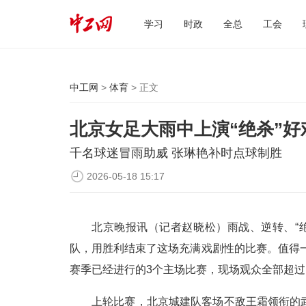
学习
时政
全总
工会
中工网
>
体育
> 正文
北京女足大雨中上演“绝杀”好
千名球迷冒雨助威 张琳艳补时点球制胜
2026-05-18 15:17
北京晚报讯（记者赵晓松）雨战、逆转、“
队，用胜利结束了这场充满戏剧性的比赛。值得一
赛季已经进行的3个主场比赛，现场观众全部超过1
上轮比赛，北京城建队客场不敌王霜领衔的