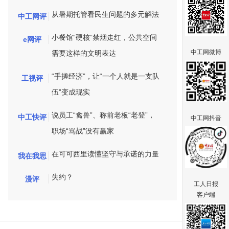
从暑期托管看民生问题的多元解法
中工网评
小餐馆“硬核”禁烟走红，公共空间
e网评
中工网微博
需要这样的文明表达
“手搓经济”，让“一个人就是一支队
工视评
伍”变成现实
说员工“禽兽”、称前老板“老登”，
中工快评
中工网抖音
职场“骂战”没有赢家
在可可西里读懂坚守与承诺的力量
我在我思
失约？
漫评
工人日报
客户端