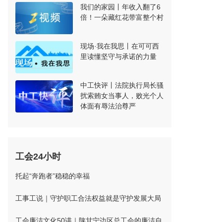
我们的家园丨年收入翻了6
倍！一朵藏红花带富整个村
现场·我在我思丨在可可西
里读懂坚守与承诺的力量
中工快评丨法院执行局长骚
扰索贿女当事人，败光个人
体面有辱法治尊严
工会24小时
托起“奔跑者”稳稳的幸福
工事工说｜守护职工合法权益就是守护发展大局
工会廉洁文化50讲｜陕甘宁边区总工会的廉洁自