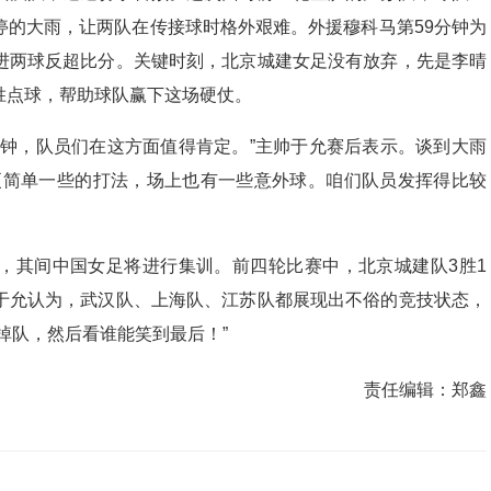
停的大雨，让两队在传接球时格外艰难。外援穆科马第59分钟为
进两球反超比分。关键时刻，北京城建女足没有放弃，先是李晴
胜点球，帮助球队赢下这场硬仗。
分钟，队员们在这方面值得肯定。”主帅于允赛后表示。谈到大雨
更简单一些的打法，场上也有一些意外球。咱们队员发挥得比较
，其间中国女足将进行集训。前四轮比赛中，北京城建队3胜1
于允认为，武汉队、上海队、江苏队都展现出不俗的竞技状态，
掉队，然后看谁能笑到最后！”
责任编辑：
郑鑫