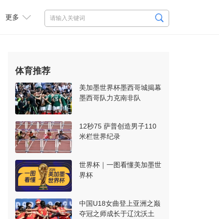
更多
体育推荐
美加墨世界杯墨西哥城揭幕
墨西哥队力克南非队
12秒75 萨普创造男子110
米栏世界纪录
世界杯｜一图看懂美加墨世
界杯
中国U18女曲登上亚洲之巅
夺冠之师成长于辽沈沃土