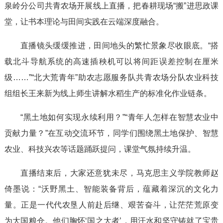
泉岭分公司共青农场开展线上直播，把春耕现场“搬”进思政课
堂，让书本理论与田间实践在云端深度融合。
直播镜头缓缓推进，田间地头的繁忙景象尽收眼底。“搭
载北斗导航系统的高速插秧机可以将间距误差控制在厘米
级……”“北大荒青年”助农志愿服务队共青农场分队农业科技
组组长王来新为线上师生讲解水稻生产的标准化作业链条。
“黑土地如何实现永续利用？”“青年人怎样在智慧农业中
贡献力量？”在互动交流环节，同学们围绕黑土地保护、智慧
农业、科技兴农等话题踊跃提问，课堂气氛持续升温。
直播结束后，大家还意犹未尽，马克思主义学院教师赵
倚墨说：“沃野黑土、智能装备背后，蕴藏着深沉的文化力
量。正是一代代农垦人前赴后继、艰苦奋斗，让茫茫荒原变
为大国粮仓。他们胸怀‘国之大者’，用汗水和坚守铸就了宝贵