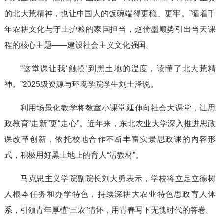
的北大荒精神，也让中国人的饭碗端得更稳、更牢。”循着千
年农耕文化与守土护粮的家国担当，赵倚墨顺势引出当天课
程的核心主题——建设社会主义文化强国。
“这堂课让我‘触摸’到黑土地的温度，读懂了北大荒精
神。”2025级资源与环境学院学生刘士泽说。
利用场景化教学将教室小课堂延伸向社会大课堂，让思
政教育“走新”更“走心”。近年来，东北农业大学深入推进思政
课改革创新，依托校地合作不断丰富实景思政课的内容形
式，积极用好黑土地上的育人“活教材”。
马克思主义学院副院长刘大勇表示，学校将立足立德树
人根本任务和办学特色，持续深耕大农业特色思政育人体
系，引领青年厚植“三农”情怀，用青春写下无愧时代的答卷。