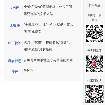
×
扫码关注
小餐馆“硬核”禁烟走红，公共空间
e网评
需要这样的文明表达
全国总工会
微信
“手搓经济”，让“一个人就是一支队
工视评
伍”变成现实
说员工“禽兽”、称前老板“老登”，
中工快评
职场“骂战”没有赢家
中工网微信
在可可西里读懂坚守与承诺的力量
我在我思
失约？
漫评
中工网微博