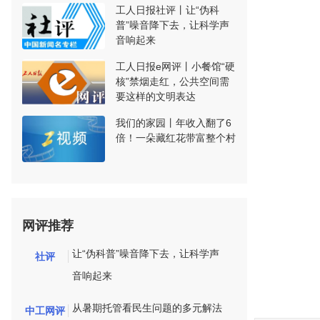
工人日报社评丨让“伪科
普”噪音降下去，让科学声
音响起来
工人日报e网评丨小餐馆“硬
核”禁烟走红，公共空间需
要这样的文明表达
我们的家园丨年收入翻了6
倍！一朵藏红花带富整个村
网评推荐
让“伪科普”噪音降下去，让科学声
社评
音响起来
从暑期托管看民生问题的多元解法
中工网评