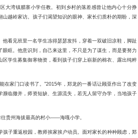
钟山区大湾镇腊寨小学任教。初到乡村的落差感曾让他内心十分挣
翻山越岭家访。孩子们渴望知识的眼神、家长们质朴的期盼，深
。他看见班里一名学生冻得瑟瑟发抖，穿着一双破旧凉鞋，脚趾
了眼眶。他意识到，自己来这里，不只是为了谋生，而是要努力
山区学生募集御寒物资，看到孩子们穿上崭新的棉衣、露出纯粹
。
能在家门口读书了。”2015年，郑龙的一番话让顾亚作出了改变
学濒临撤并，师资短缺、生源流失，若无人留守办学，当地孩子
龙前往贵州海拔最高的村小——海嘎小学。
辍学孩子重返校园，教师挨家挨户动员。面对家长的种种顾虑，郑