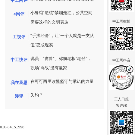
中工网评
小餐馆“硬核”禁烟走红，公共空间
e网评
中工网微博
需要这样的文明表达
“手搓经济”，让“一个人就是一支队
工视评
伍”变成现实
说员工“禽兽”、称前老板“老登”，
中工快评
中工网抖音
职场“骂战”没有赢家
在可可西里读懂坚守与承诺的力量
我在我思
失约？
漫评
工人日报
客户端
-84151598