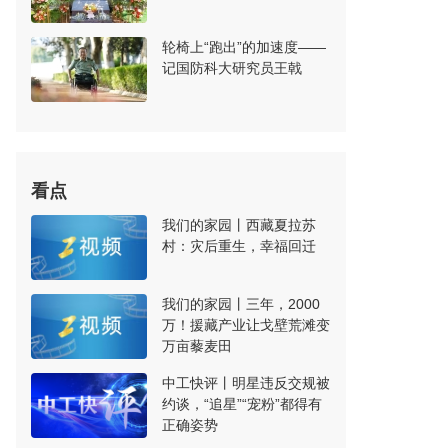
轮椅上“跑出”的加速度——
记国防科大研究员王戟
看点
我们的家园丨西藏夏拉苏
村：灾后重生，幸福回迁
我们的家园丨三年，2000
万！援藏产业让戈壁荒滩变
万亩藜麦田
中工快评丨明星违反交规被
约谈，“追星”“宠粉”都得有
正确姿势