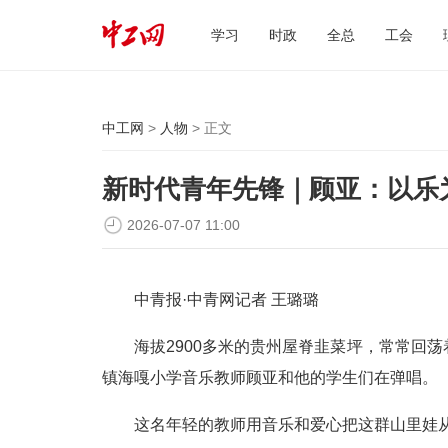
学习
时政
全总
工会
中工网
>
人物
> 正文
新时代青年先锋｜顾亚：以乐
2026-07-07 11:00
中青报·中青网记者 王璐璐
海拔2900多米的贵州屋脊韭菜坪，常常回
镇海嘎小学音乐教师顾亚和他的学生们在弹唱。
这名年轻的教师用音乐和爱心把这群山里娃