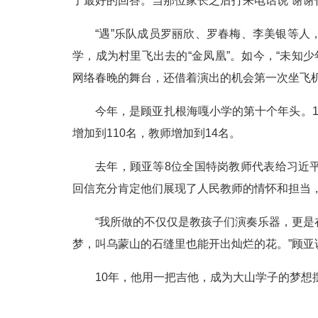
了最好的回答。当那位家长之后打来电话说“谢谢
“遇”乐队成员罗丽欣、罗春梅、李美银等
学，成为村里飞出去的“金凤凰”。如今，“未知少
网络春晚的舞台，还借着演出的机会第一次坐飞
今年，是顾亚扎根海嘎小学的第十个年头。
增加到110名，教师增加到14名。
去年，顾亚等8位全国特岗教师代表给习近
回信充分肯定他们展现了人民教师的情怀和担当
“我所做的不仅仅是教孩子们演奏乐器，更
梦，叫乌蒙山的石缝里也能开出灿烂的花。”顾亚
10年，他用一把吉他，成为大山学子的梦想