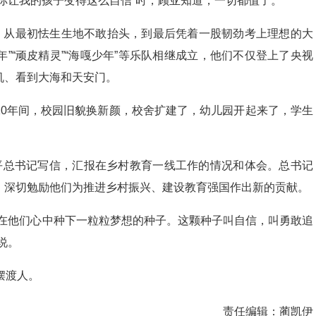
你让我的孩子变得这么自信”时，顾亚知道，一切都值了。
人，从最初怯生生地不敢抬头，到最后凭着一股韧劲考上理想的大
年”“顽皮精灵”“海嘎少年”等乐队相继成立，他们不仅登上了央视
机、看到大海和天安门。
10年间，校园旧貌换新颜，校舍扩建了，幼儿园开起来了，学生
平总书记写信，汇报在乡村教育一线工作的情况和体会。总书记
，深切勉励他们为推进乡村振兴、建设教育强国作出新的贡献。
是在他们心中种下一粒粒梦想的种子。这颗种子叫自信，叫勇敢追
说。
摆渡人。
责任编辑：
蔺凯伊