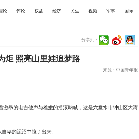
理论
评论
权益
经济
民生
视频
军事
国际
分享到：
为炬 照亮山里娃追梦路
来源：
中国青年报
荡着激昂的电吉他声与稚嫩的摇滚呐喊，这是六盘水市钟山区大湾
从自卑的泥沼中拉了出来。