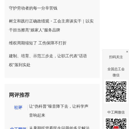
守护劳动者的每一分辛苦钱
树立和践行正确政绩观・工会主席谈实干｜以实
干担当擦亮“娘家人”服务品牌
维权周期缩短了 工伤保障不打折
×
建制、培育、示范三步走，让职工代表“话语
扫码关注
权”落到实处
全国总工会
微信
网评推荐
让“伪科普”噪音降下去，让科学声
社评
中工网微信
音响起来
从暑期托管看民生问题的多元解法