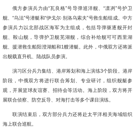
俄方参演兵力由“瓦良格”号导弹巡洋舰、“凛冽”号护卫
舰、“乌法”号潜艇和“伊戈尔·别洛乌索夫”号救生船组成。中方
参演兵力以北部战区海军为主组成，包括导弹驱逐舰开封
舰、鞍山舰，导弹护卫舰芜湖舰，综合补给舰可可西里湖
舰、援潜救生船阳澄湖船和1艘潜艇。此外，中俄双方还将派
出舰载直升机、陆战队员参演。
演习区分兵力集结、港岸筹划和海上演练3个阶段。港岸
阶段，中俄双方将进行联合筹划、专业研讨，组织舰艇参
观，开展篮球友谊赛、招待会等活动。海上阶段，双方将开
展联合侦察、防空反导、对海打击等多个课目演练。
联演结束后，双方部分兵力还将赴太平洋相关海域组织
海上联合巡航。