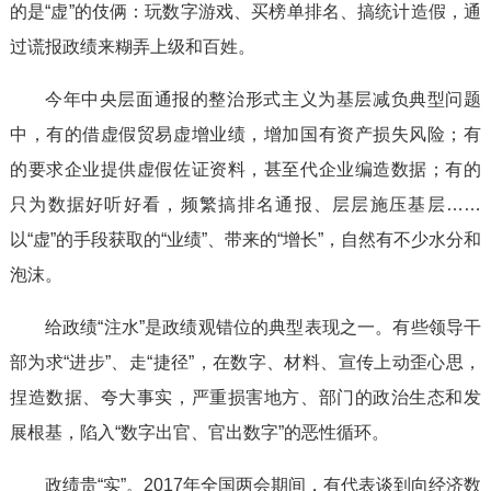
的是“虚”的伎俩：玩数字游戏、买榜单排名、搞统计造假，通
过谎报政绩来糊弄上级和百姓。
今年中央层面通报的整治形式主义为基层减负典型问题
中，有的借虚假贸易虚增业绩，增加国有资产损失风险；有
的要求企业提供虚假佐证资料，甚至代企业编造数据；有的
只为数据好听好看，频繁搞排名通报、层层施压基层……
以“虚”的手段获取的“业绩”、带来的“增长”，自然有不少水分和
泡沫。
给政绩“注水”是政绩观错位的典型表现之一。有些领导干
部为求“进步”、走“捷径”，在数字、材料、宣传上动歪心思，
捏造数据、夸大事实，严重损害地方、部门的政治生态和发
展根基，陷入“数字出官、官出数字”的恶性循环。
政绩贵“实”。2017年全国两会期间，有代表谈到向经济数