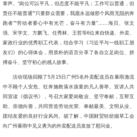
掌声。“岗位可以平凡，但态度不能平凡；工作可以普通，但
责任不能普通”“只要群众需要，我愿永远做那个风雨无阻的奔
跑者”“劳动者要心中有光芒，奋斗有力量”……海贝、张文
强、宋学文、方鹏飞、任秀林、王哲等6位来自快递、外卖、
家政行业的优秀职工代表，结合学习《习近平与一线职工朋
友们》的心得体会，用质朴的语言分享了各自立足岗位、拼
搏奋斗、坚守初心的感人故事。
活动现场回顾了5月15日广州5名外卖配送员在暴雨激流
中不顾个人安危、狂奔施救落水孩童的凡人善举。宣讲人共
同宣读《倡议书》，号召大家爱岗敬业、坚守奉献，互帮互
助、崇德向善，共同营造劳动光荣、奉献最美、文明从业、
团结友爱的良好行业风尚。据了解，中国财贸轻纺烟草工会
向广州暴雨中见义勇为的外卖配送员发放了慰问金。