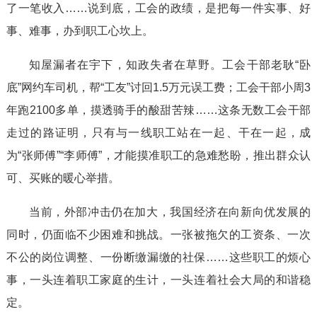
了一笔收入……说到底，工会的政绩，是把每一件实事、好
事、难事，办到职工心坎上。
知屋漏者在宇下，知政失者在草野。工会干部老耿“卧
底”网约车司机，帮“工友”讨回1.5万元误工费；工会干部小周3
年跑2100多单，摸透骑手的酸甜苦辣……这条无数工会干部
走过的路证明，只有与一线职工站在一起、干在一起，成
为“张师傅”“李师傅”，才能摸准职工的急难愁盼，推出群众认
可、买账的暖心举措。
当前，外部冲击仍在加大，我国经济在向新向优发展的
同时，仍面临不少困难和挑战。一张被拖欠的工资条、一次
不公的岗位调整、一份断缴漏缴的社保……这些职工的烦心
事，一头连着职工家庭的生计，一头连着社会大局的和谐稳
定。