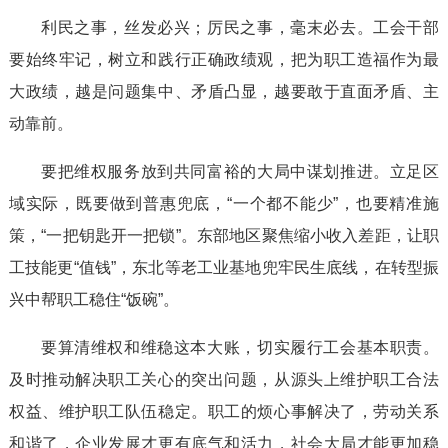
利民之事，丝发必兴；厉民之事，毫末必去。工会干部
要始终牢记，树立和践行正确政绩观，把为职工造福作为最
大政绩，越是问题集中、矛盾凸显，越要敢于直面矛盾、主
动靠前。
要把维权服务放到共同富裕的大局中谋划推进。立足区
域实际，既要做到普惠兜底，“一个都不能少”，也要精准施
策，“一把钥匙开一把锁”。东部地区聚焦缩小收入差距，让职
工技能更“值钱”，东北等老工业基地兜牢民生底线，在转型振
兴中帮职工稳住“饭碗”。
要算清维权和维稳这本大账，切实履行工会基本职责。
及时推动解决职工关心的突出问题，从源头上维护职工合法
权益、维护职工队伍稳定。职工的烦心事解决了，劳动关系
和谐了，企业发展才更有底气和活力，社会大局才能更加稳