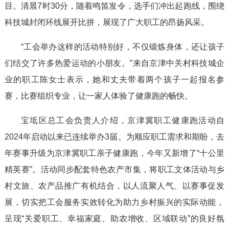
目。清晨7时30分，随着鸣笛发令，选手们冲出起跑线，围绕
科技城封闭环线展开比拼，展现了广大职工的昂扬风采。
“工会举办这样的活动特别好，不仅锻炼身体，还让孩子
们结交了许多热爱运动的小朋友。”来自京津中关村科技城企
业的职工陈女士表示，她和丈夫带着两个孩子一起报名参
赛，比赛组织专业，让一家人体验了健康跑的畅快。
宝坻区总工会负责人介绍，京津冀职工健康跑活动自
2024年启动以来已连续举办3届。为顺应职工需求和期盼，去
年赛事升级为京津冀职工亲子健康跑，今年又新增了“十公里
精英赛”。活动同步配套特色农产市集，将职工文体活动与乡
村文旅、农产品推广有机结合，以人流聚人气、以赛事促发
展，切实把工会服务实效转化为助力乡村振兴的实际动能，
呈现“关爱职工、幸福家庭、助农增收、区域联动”的良好氛