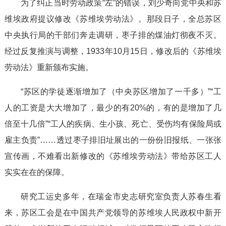
为了纠正当时劳动政策“左”的错误，刘少奇向党中央和苏
维埃政府提议修改《苏维埃劳动法》。那段日子，全总苏区
中央执行局的干部们奔走调研，枣子排的煤油灯彻夜不灭。
经过反复推演与调整，1933年10月15日，修改后的《苏维埃
劳动法》重新颁布实施。
“苏区的学徒逐渐增加了（中央苏区增加了一千多）”“工
人的工资是大大增加了，最少的有20%的，有的是增加了几
倍至十几倍”“工人的疾病、生小孩、死亡、受伤均有保险局或
雇主负责”……透过枣子排旧址展出的一份份旧报纸、一张张
宣传画，不难看出新修改的《苏维埃劳动法》带给苏区工人
实实在在的保障。
研究工运史多年，在瑞金市史志研究室负责人苏春生看
来，苏区工会是在中国共产党领导的苏维埃人民政权中新开