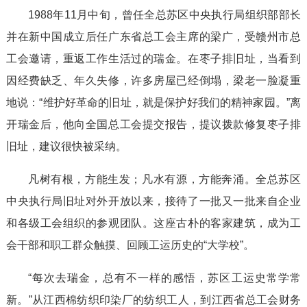
1988年11月中旬，曾任全总苏区中央执行局组织部部长
并在新中国成立后任广东省总工会主席的梁广，受赣州市总
工会邀请，重返工作生活过的瑞金。在枣子排旧址，当看到
因经费缺乏、年久失修，许多房屋已经倒塌，梁老一脸凝重
地说：“维护好革命的旧址，就是保护好我们的精神家园。”离
开瑞金后，他向全国总工会提交报告，提议拨款修复枣子排
旧址，建议很快被采纳。
凡树有根，方能生发；凡水有源，方能奔涌。全总苏区
中央执行局旧址对外开放以来，接待了一批又一批来自企业
和各级工会组织的参观团队。这座古朴的客家建筑，成为工
会干部和职工群众触摸、回顾工运历史的“大学校”。
“每次去瑞金，总有不一样的感悟，苏区工运史常学常
新。”从江西棉纺织印染厂的纺织工人，到江西省总工会财务