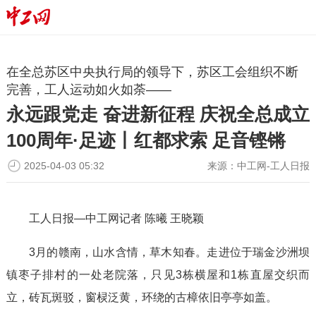
在全总苏区中央执行局的领导下，苏区工会组织不断
完善，工人运动如火如荼——
永远跟党走 奋进新征程 庆祝全总成立
100周年·足迹丨红都求索 足音铿锵
2025-04-03 05:32
来源：
中工网-工人日报
工人日报—中工网记者 陈曦 王晓颖
3月的赣南，山水含情，草木知春。走进位于瑞金沙洲坝
镇枣子排村的一处老院落，只见3栋横屋和1栋直屋交织而
立，砖瓦斑驳，窗棂泛黄，环绕的古樟依旧亭亭如盖。