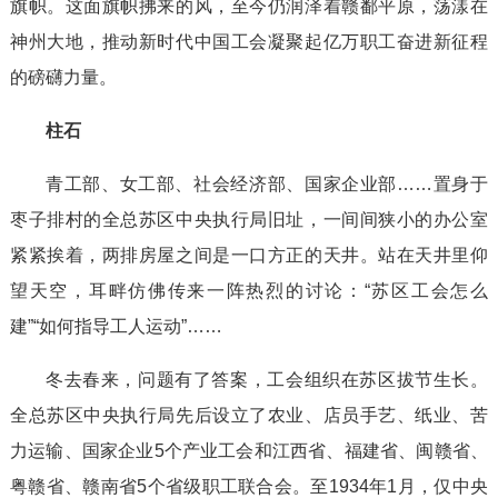
旗帜。这面旗帜拂来的风，至今仍润泽着赣鄱平原，荡漾在
神州大地，推动新时代中国工会凝聚起亿万职工奋进新征程
的磅礴力量。
柱石
青工部、女工部、社会经济部、国家企业部……置身于
枣子排村的全总苏区中央执行局旧址，一间间狭小的办公室
紧紧挨着，两排房屋之间是一口方正的天井。站在天井里仰
望天空，耳畔仿佛传来一阵热烈的讨论：“苏区工会怎么
建”“如何指导工人运动”……
冬去春来，问题有了答案，工会组织在苏区拔节生长。
全总苏区中央执行局先后设立了农业、店员手艺、纸业、苦
力运输、国家企业5个产业工会和江西省、福建省、闽赣省、
粤赣省、赣南省5个省级职工联合会。至1934年1月，仅中央