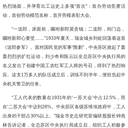
热烈场面，并孕育出工运史上多项“首次”：首办劳动竞赛活
动，首创劳动模范名称，首开劳模表彰大会。
“一送郎，床面前，嘱咐新郎莫贪钱；二送郎，间门边，
嘱咐新郎心要坚……”1933年夏天，瑞金城乡到处回荡着这首
《送郎参军》。面对国民党的军事“围剿”，中央苏区掀起了轰
轰烈烈的扩红运动，刘少奇和陈云以全总苏区中央执行局的
名义发出了创建中国工农红军工人师的号召，得到了热烈响
应。这支1万多人的队伍成立后，训练不到半年，便担负起中
央机关警卫的任务。
“工人代表的数量在1931年的‘一苏大会’中占12.5%，而
在‘二苏大会’中达到28%。中央苏区各级苏维埃政府中，工人
出身的干部占30%以上。”瑞金市史志研究室编研股股长钟燕
林告诉记者，全总苏区中央执行局成立后，组织工人积极参