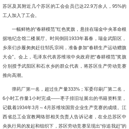
苏区及其附近几个苏区的工会会员已达22.9万余人，95%的
工人加入了工会。
一幅鲜艳的“春耕模范”红色奖旗，悬挂在瑞金中央革命根
据地纪念馆二楼展厅。时间倒回1933年暮春，瑞金武阳区，
乡亲们步履匆匆赶往邹氏宗祠，准备参加“春耕生产运动赠旗
大会”。会上，毛泽东代表苏维埃中央政府把“春耕模范”奖旗
分别授予武阳区和石水乡的群众代表，将苏区生产劳动竞赛
推向高潮。
弹药厂第一名，超过生产量333%；军委印刷厂第二名，
6小时工作量1小时完成——枣子排旧址展出的书籍资料里，
记载着1934年3月～4月苏维埃国营企业生产竞赛的成绩。江
西省总工会宣教网络部相关负责人告诉记者，在全总苏区中
央执行局的发起和组织下，苏区劳动竞赛呈现出“你追我赶”的