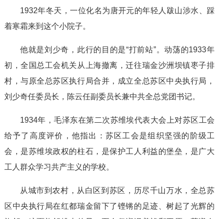
1932年冬天，一位化名为唐开元的年轻人跋山涉水、踩
着寒霜来到这个小院子。
他就是刘少奇，此行的目的是“打前站”。动荡的1933年
初，全国总工会机关从上海撤离，迁往瑞金沙洲坝镇枣子排
村，与原全总苏区执行局合并，成立全总苏区中央执行局，
刘少奇任委员长，陈云任副委员长兼中共全总党团书记。
1934年，毛泽东在第二次苏维埃代表大会上对苏区工会
给予了高度评价，他指出：苏区工会是组织坚强的阶级工
会，是苏维埃政权的柱石，是保护工人利益的堡垒，是广大
工人群众学习共产主义的学校。
从城市到农村，从白区到苏区，历尽千山万水，全总苏
区中央执行局在红都瑞金留下了铿锵的足迹、树起了光辉的