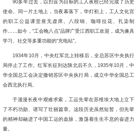
90多年过去，以扫盲为目标的工人夜校已经完成了历史
使命。同一片土地上，当夜幕落下，华灯初上，工人文化宫
的职工公益课堂座无虚席。八段锦、咖啡拉花、扎染制
作……如今，“工会晚八点”品牌广受江西职工欢迎，成为兼具
学习、社交等多重功能的“充电站”。
1934年10月，中央红军北上转移后，全总苏区中央执行
局停止了工作。红军长征到达陕北后不久，1935年10月，中
华全国总工会决定撤销苏区中央执行局，成立中华全国总工
会西北执行局。
于漫漫长夜中艰难求索，工运先辈在苏维埃大地上立下
了不朽功勋、谱写了壮丽篇章。这段历史虽然短暂，但先辈
的精神却融进了中国工运的血脉，激荡着生生不息的奋进力
量。