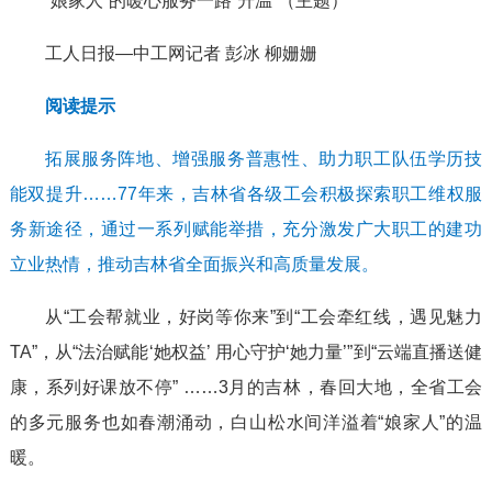
“娘家人”的暖心服务一路“升温”（主题）
工人日报—中工网记者 彭冰 柳姗姗
阅读提示
拓展服务阵地、增强服务普惠性、助力职工队伍学历技
能双提升……77年来，吉林省各级工会积极探索职工维权服
务新途径，通过一系列赋能举措，充分激发广大职工的建功
立业热情，推动吉林省全面振兴和高质量发展。
从“工会帮就业，好岗等你来”到“工会牵红线，遇见魅力
TA”，从“法治赋能‘她权益’ 用心守护‘她力量’”到“云端直播送健
康，系列好课放不停” ……3月的吉林，春回大地，全省工会
的多元服务也如春潮涌动，白山松水间洋溢着“娘家人”的温
暖。