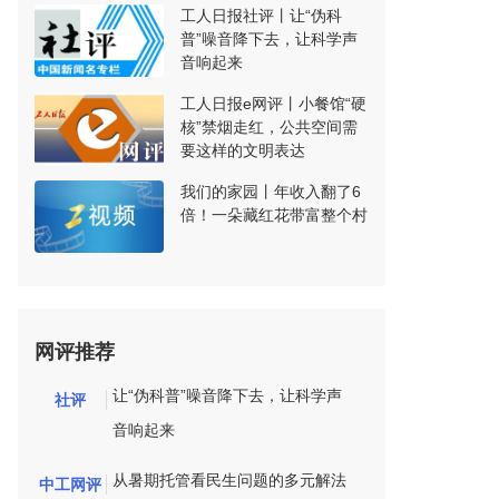
工人日报社评丨让“伪科
普”噪音降下去，让科学声
音响起来
工人日报e网评丨小餐馆“硬
核”禁烟走红，公共空间需
要这样的文明表达
我们的家园丨年收入翻了6
倍！一朵藏红花带富整个村
网评推荐
让“伪科普”噪音降下去，让科学声
社评
音响起来
从暑期托管看民生问题的多元解法
中工网评