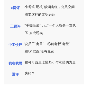
小餐馆“硬核”禁烟走红，公共空间
e网评
需要这样的文明表达
“手搓经济”，让“一个人就是一支队
工视评
伍”变成现实
说员工“禽兽”、称前老板“老登”，
中工快评
职场“骂战”没有赢家
在可可西里读懂坚守与承诺的力量
我在我思
失约？
漫评