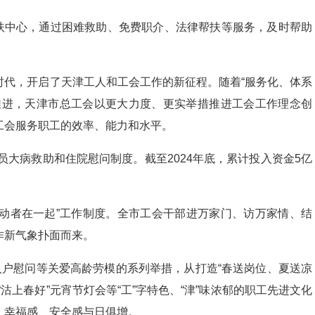
帮扶中心，通过困难救助、免费职介、法律帮扶等服务，及时帮助
时代，开启了天津工人和工会工作的新征程。随着“服务化、体系
推进，天津市总工会以更大力度、更实举措推进工会工作理念创
工会服务职工的效率、能力和水平。
员大病救助和住院慰问制度。截至2024年底，累计投入资金5亿
线劳动者在一起”工作制度。全市工会干部进万家门、访万家情、结
作新气象扑面而来。
入户慰问等关爱高龄劳模的系列举措，从打造“春送岗位、夏送凉
沽上春好”元宵节灯会等“工”字特色、“津”味浓郁的职工先进文化
、幸福感、安全感与日俱增。