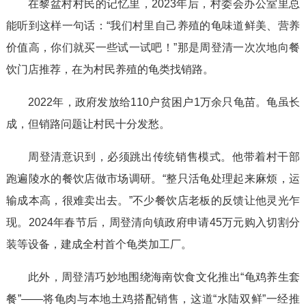
在黎盆村村民的记忆里，2023年后，村委会办公室里总
能听到这样一句话：“我们村里自己养殖的龟味道鲜美、营养
价值高，你们就买一些试一试吧！”那是周登清一次次地向餐
饮门店推荐，在为村民养殖的龟类找销路。
2022年，政府发放给110户贫困户1万余只龟苗。龟虽长
成，但销路问题让村民十分发愁。
周登清意识到，必须跳出传统销售模式。他带着村干部
跑遍陵水的餐饮店做市场调研。“整只活龟处理起来麻烦，运
输成本高，很难卖出去。”不少餐饮店老板的反馈让他灵光乍
现。2024年春节后，周登清向镇政府申请45万元购入切割分
装等设备，建成全村首个龟类加工厂。
此外，周登清巧妙地围绕海南饮食文化推出“龟鸡养生套
餐”——将龟肉与本地土鸡搭配销售，这道“水陆双鲜”一经推