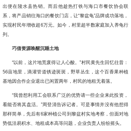
出便在陵水县热销。而后他趁热打铁与海口市餐饮协会联
系，将产品销往海口的餐饮门店，让“黎盆龟”品牌成功落地，
实现村民年增收超6万元。如今，村里超半数家庭加入养龟行
列。
巧借资源唤醒沉睡土地
“以前，这片地荒废得让人心酸。”村民黄先生回忆往昔：
56亩地里，滴灌管道锈迹斑斑，野草丛生，这个百香果种植
基地因合作企业退出已闲置两年，村民的地租无着落。
“我曾想利用工会联系广泛的优势请一些企业来此投资，
看能否将其盘活。”周登清告诉记者。可是事情并没有他想得
那样简单，先后有6家种植公司到黎盆村实地考察，但面对地
势低洼易积水、地租成本高等问题，企业负责人纷纷摇头。