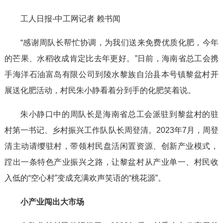
工人日报-中工网记者 赖书闻
“感谢周队长帮忙协调，为我们送来免费优质化肥，今年
的芒果、水稻收成肯定比去年更好。”日前，海南省总工会携
手海洋石油富岛有限公司到陵水黎族自治县本号镇黎盆村开
展送化肥活动，村民朱小静看着分到手的化肥笑着说。
朱小静口中的周队长是海南省总工会派驻到黎盆村的驻
村第一书记、乡村振兴工作队队长周登清。2023年7月，周登
清主动请缨驻村，带领村民盘活闲置资源、创新产业模式，
蹚出一条特色产业振兴之路，让黎盆村从产业单一、村民收
入低的“空心村”变成充满欢声笑语的“桃花源”。
小产业闯出大市场