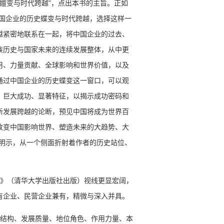
史嬗变与时代跨越”，点出本书的主旨。正如
中国企业的历史蝶变与时代跨越，选择这样一
越紧密地联系在一起，将中国企业的过去、
族历史与国家未来的连续发展整体，从中更
用、力量贡献、全球影响和世界价值，以及
通过中国企业的历史蝶变这一窗口，可以观
、巨大成功、显著特征，以揭示成功密码和
新发展跨越的论断，预见中国将成为世界百
改变中国影响世界、塑造未来的大趋势、大
我明示，从一个侧面折射着作者的历史站位、
2》（清华大学出版社出版）视线更显宏阔，
有企业、民营企业兼有，精微与深入并具。
业结构、发展质量、地位角色、作用力量、本