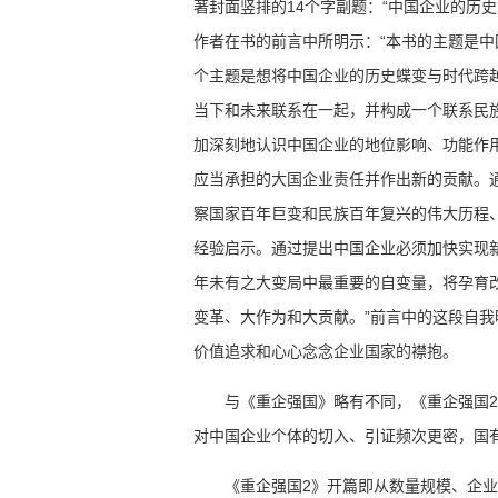
著封面竖排的14个字副题：“中国企业的历
作者在书的前言中所明示：“本书的主题是
个主题是想将中国企业的历史蝶变与时代跨
当下和未来联系在一起，并构成一个联系民
加深刻地认识中国企业的地位影响、功能作
应当承担的大国企业责任并作出新的贡献。
察国家百年巨变和民族百年复兴的伟大历程
经验启示。通过提出中国企业必须加快实现
年未有之大变局中最重要的自变量，将孕育
变革、大作为和大贡献。”前言中的这段自
价值追求和心心念念企业国家的襟抱。
与《重企强国》略有不同，《重企强国
对中国企业个体的切入、引证频次更密，国
《重企强国2》开篇即从数量规模、企