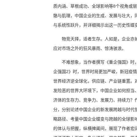
质内涵、草根成功、全球影响等8个视角或
骼与肌理，中国企业的生成、发展与壮大，
与系统性跃升，并详细揭示出这一历史性蝶
物竞天择，适者生存。人如是，企业亦
应对市场之外的狂风暴雨、惊涛骇浪。
不难想象，当作者撰写《重企强国》时
企强国2》时，世界时局更加严峻，新冠疫
世界经济逆全球化，供应链、产业链重置。
发险恶的世界大环境下，中国企业如何担当
济体的生存力、竞争力、发展力、持续力？
分，分别论述中国企业的新发展跨越与时代
略路径、考量中国企业蝶变与跨越的全球影
的体认与把握，纵横捭阖间，展现了作者宏