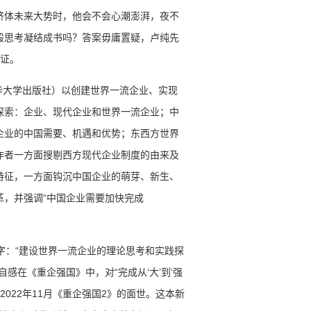
济体未来大势时，他会不会心潮澎湃，夜不
般思考凝结成书吗？答案毋庸置疑，卢纯先
例证。
清华大学出版社）以创建世界一流企业、实现
探索：企业、现代企业和世界一流企业；中
企业的中国需要、机遇和优势；东西方世界
作者一方面搜剔西方现代企业制度的由来及
特征，一方面钩沉中国企业的萌芽、新生、
革，并强调“中国企业需要加快完成
字：“建设世界一流企业的理论思考和实践探
感在《重企强国》中，对“完成从‘大’到‘强
2022年11月《重企强国2》的面世。这本新