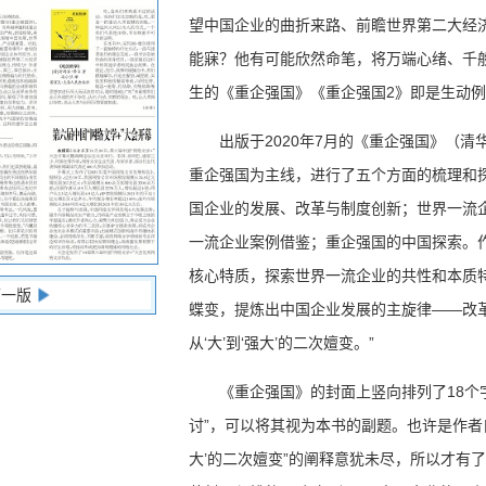
望中国企业的曲折来路、前瞻世界第二大经
能寐？他有可能欣然命笔，将万端心绪、千
生的《重企强国》《重企强国2》即是生动
出版于2020年7月的《重企强国》（
重企强国为主线，进行了五个方面的梳理和
国企业的发展、改革与制度创新；世界一流
一流企业案例借鉴；重企强国的中国探索。
核心特质，探索世界一流企业的共性和本质
下一版
蝶变，提炼出中国企业发展的主旋律——改
从‘大’到‘强大’的二次嬗变。”
《重企强国》的封面上竖向排列了18个
讨”，可以将其视为本书的副题。也许是作者自
大’的二次嬗变”的阐释意犹未尽，所以才有了