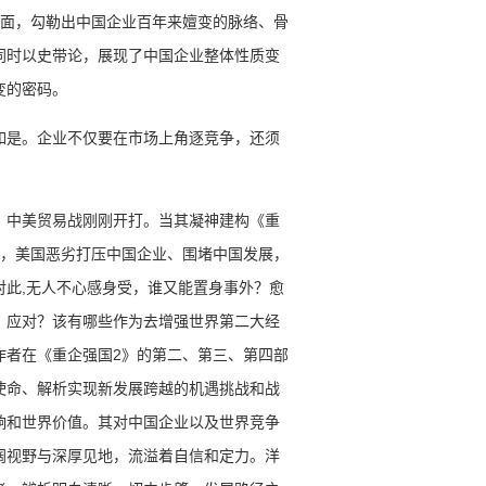
层面，勾勒出中国企业百年来嬗变的脉络、骨
同时以史带论，展现了中国企业整体性质变
变的密码。
如是。企业不仅要在市场上角逐竞争，还须
，中美贸易战刚刚开打。当其凝神建构《重
情，美国恶劣打压中国企业、围堵中国发展，
对此,无人不心感身受，谁又能置身事外？愈
、应对？该有哪些作为去增强世界第二大经
作者在《重企强国2》的第二、第三、第四部
使命、解析实现新发展跨越的机遇挑战和战
响和世界价值。其对中国企业以及世界竞争
阔视野与深厚见地，流溢着自信和定力。洋