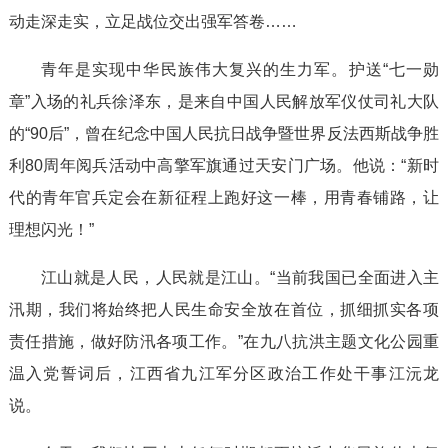
动走深走实，立足战位交出强军答卷……
青年是实现中华民族伟大复兴的生力军。护送“七一勋
章”入场的礼兵徐泽东，是来自中国人民解放军仪仗司礼大队
的“90后”，曾在纪念中国人民抗日战争暨世界反法西斯战争胜
利80周年阅兵活动中高擎军旗通过天安门广场。他说：“新时
代的青年官兵定会在新征程上跑好这一棒，用青春铺路，让
理想闪光！”
江山就是人民，人民就是江山。“当前我国已全面进入主
汛期，我们将始终把人民生命安全放在首位，抓细抓实各项
责任措施，做好防汛各项工作。”在九八抗洪主题文化公园重
温入党誓词后，江西省九江军分区政治工作处干事江沅龙
说。