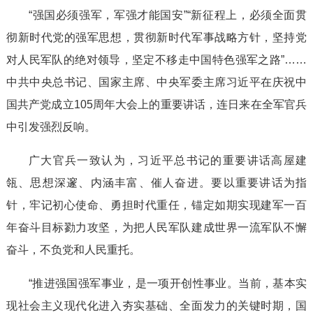
“强国必须强军，军强才能国安”“新征程上，必须全面贯
彻新时代党的强军思想，贯彻新时代军事战略方针，坚持党
对人民军队的绝对领导，坚定不移走中国特色强军之路”……
中共中央总书记、国家主席、中央军委主席习近平在庆祝中
国共产党成立105周年大会上的重要讲话，连日来在全军官兵
中引发强烈反响。
广大官兵一致认为，习近平总书记的重要讲话高屋建
瓴、思想深邃、内涵丰富、催人奋进。要以重要讲话为指
针，牢记初心使命、勇担时代重任，锚定如期实现建军一百
年奋斗目标勠力攻坚，为把人民军队建成世界一流军队不懈
奋斗，不负党和人民重托。
“推进强国强军事业，是一项开创性事业。当前，基本实
现社会主义现代化进入夯实基础、全面发力的关键时期，国