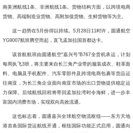
南美洲航线1条、非洲航线1条。货物结构方面，以跨境电商
货物、高端制造业货物、高附加值货物、生鲜货物等为主。
这一趋势在5月份得以持续。5月28日11时许，圆通航空
YG9007航班腾空而起，直飞孟加拉国首都达卡。
该首航航班由圆通航空“嘉兴号”B767全货机承运，计划
每周执飞3班，将主要来自长三角产业带的服装成衣、鞋革面
料、电脑及手机配件、汽车零部件及跨境电商包裹等货品运
往南亚，为长三角企业面向南亚市场的出口货物提供稳定运
力保障。后续航线回程将带回孟加拉湾时令海鲜，进一步丰
富国内消费市场，实现双向高效流通。
这也标志着，圆通嘉兴全球航空物流枢纽——东方天地
港首条国际货运航线开通，枢纽国际功能正式启用，圆通向