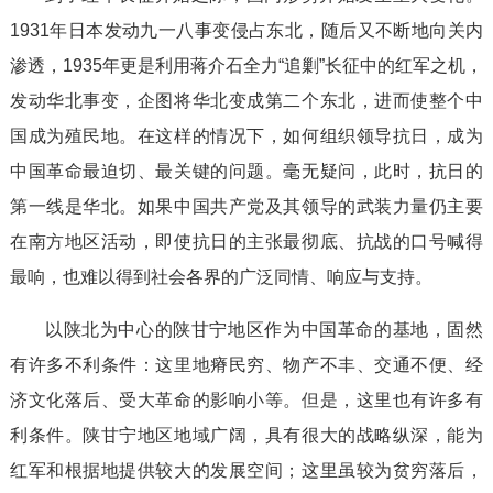
1931年日本发动九一八事变侵占东北，随后又不断地向关内
渗透，1935年更是利用蒋介石全力“追剿”长征中的红军之机，
发动华北事变，企图将华北变成第二个东北，进而使整个中
国成为殖民地。在这样的情况下，如何组织领导抗日，成为
中国革命最迫切、最关键的问题。毫无疑问，此时，抗日的
第一线是华北。如果中国共产党及其领导的武装力量仍主要
在南方地区活动，即使抗日的主张最彻底、抗战的口号喊得
最响，也难以得到社会各界的广泛同情、响应与支持。
以陕北为中心的陕甘宁地区作为中国革命的基地，固然
有许多不利条件：这里地瘠民穷、物产不丰、交通不便、经
济文化落后、受大革命的影响小等。但是，这里也有许多有
利条件。陕甘宁地区地域广阔，具有很大的战略纵深，能为
红军和根据地提供较大的发展空间；这里虽较为贫穷落后，