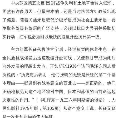
中央苏区第五次反“围剿”战争失利和土地革命转入低潮，
固然有许多原因，但最根本的，还是当时路线方针政策出现
了偏差。随着民族矛盾取代阶级矛盾成为社会主要矛盾，要
争取各阶级各阶层的广泛支持，必须以抗日为号召并采取切
实行动，红军也必须能以最快的速度开赴抗日第一线。
主力红军长征落脚陕甘宁后，经过短暂的休养生息，在
全民族抗战爆发后迅速改编开赴前线，又使陕甘宁成为此后
向外发展的理想出发点。正如斯诺1936年访问毛泽东同志后
所说的：“历史随后表明，他们强调的无疑是长征的第二个基
本理由——挺进到有战略意义的西北去——是正确的。他们
正确地预见到这个地区将对中国、日本和苏俄的当前命运起
决定性的作用。”（《毛泽东一九三六年同斯诺的谈话》，人
民出版社1979年版，第105页）从这个意义上说，长征无疑
是一次开创新局的伟大远征。