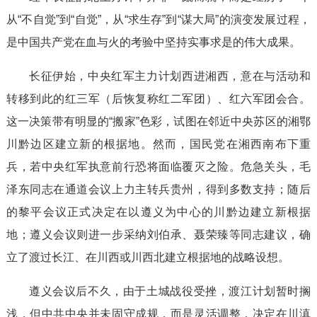
从“不自觉”到“自觉”，从“求生存”到“谋大局”的演变发展过程，
是中国共产党在血与火的考验中坚持实事求是的伟大成果。
长征伊始，中央红军主力计划西进湘西，意在与活动和
转移到此的红三军（后恢复称红二军团）、红六军团会合。
这一决策带有明显的“搬家”色彩，试图在邻近中央苏区的湘鄂
川黔边区建立新的根据地。然而，国民党在湘西南布下重
兵，若中央红军执意前行恐将面临覆灭之险。危急关头，毛
泽东同志在通道会议上力主转兵贵州，得到多数支持；随后
的黎平会议正式决定在以遵义为中心的川黔边建立新根据
地；遵义会议则进一步采纳刘伯承、聂荣臻等同志建议，确
立了渡过长江、在川西或川西北建立根据地的战略设想。
遵义会议后不久，由于土城战役受挫，渡江计划暂时搁
浅，但中共中央并未固守成规，而是灵活调整，决定在川滇