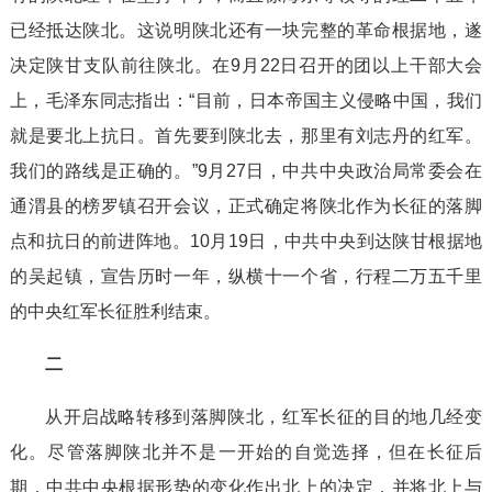
已经抵达陕北。这说明陕北还有一块完整的革命根据地，遂
决定陕甘支队前往陕北。在9月22日召开的团以上干部大会
上，毛泽东同志指出：“目前，日本帝国主义侵略中国，我们
就是要北上抗日。首先要到陕北去，那里有刘志丹的红军。
我们的路线是正确的。”9月27日，中共中央政治局常委会在
通渭县的榜罗镇召开会议，正式确定将陕北作为长征的落脚
点和抗日的前进阵地。10月19日，中共中央到达陕甘根据地
的吴起镇，宣告历时一年，纵横十一个省，行程二万五千里
的中央红军长征胜利结束。
二
从开启战略转移到落脚陕北，红军长征的目的地几经变
化。尽管落脚陕北并不是一开始的自觉选择，但在长征后
期，中共中央根据形势的变化作出北上的决定，并将北上与