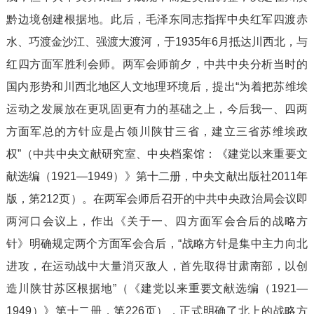
黔边境创建根据地。此后，毛泽东同志指挥中央红军四渡赤
水、巧渡金沙江、强渡大渡河，于1935年6月抵达川西北，与
红四方面军胜利会师。两军会师前夕，中共中央分析当时的
国内形势和川西北地区人文地理环境后，提出“为着把苏维埃
运动之发展放在更巩固更有力的基础之上，今后我一、四两
方面军总的方针应是占领川陕甘三省，建立三省苏维埃政
权”（中共中央文献研究室、中央档案馆：《建党以来重要文
献选编（1921—1949）》第十二册，中央文献出版社2011年
版，第212页）。在两军会师后召开的中共中央政治局会议即
两河口会议上，作出《关于一、四方面军会合后的战略方
针》明确规定两个方面军会合后，“战略方针是集中主力向北
进攻，在运动战中大量消灭敌人，首先取得甘肃南部，以创
造川陕甘苏区根据地”（《建党以来重要文献选编（1921—
1949）》第十二册，第226页），正式明确了北上的战略方