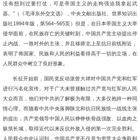
没有想到过要打仗，可是帝国主义的走狗强迫我拿起武
器。”（《毛泽东外交文选》，中央文献出版社、世界知识出
版社1994年版，第564~565页）但是，在日本帝国主义大举
侵华面前，在民族存亡的关键时刻，中国共产党主动提出停
止内战、一致对外的主张，并且移师北上至抗日前线附近，
表明了将国家、民族和人民的利益看得高于一切的立场，在
人民群众中树立了良好形象。
长征开始前，国民党反动派曾大肆对中国共产党和红军
进行污名化宣传。对于广大未曾接触过共产党与红军的人民
大众而言，他们对中共的了解极为有限，大多仅抱持一种同
情心理。而随着中共中央落脚陕北和抗日民族统一战线主张
的提出，共产党领导中国人民以铮铮铁骨战强敌、以血肉之
躯筑长城，取得近代以来反抗外敌入侵的第一次完全胜利。
人民群众由此认识到，中国共产党不仅是为穷苦大众争取利