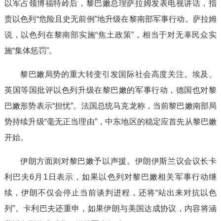
以军占领博福特岭后，黎巴嫩总理萨拉姆发表电视讲话，指
责以色列“危险且史无前例”地升级在黎南部军事行动。萨拉姆
说，以色列在黎南部实施“焦土政策”，相当于对无辜民众实
施“集体惩罚”。
黎巴嫩局势的重大转变引发国际社会高度关注。埃及、
英国等国批评以色列升级在黎巴嫩的军事行动，德国也对黎
巴嫩形势表示“担忧”。法国总统马克龙称，当前黎巴嫩南部局
势持续升级“毫无正当理由”，中东地区的稳定应首先从黎巴嫩
开始。
伊朗方面则对黎巴嫩予以声援。伊朗伊斯兰议会议长卡
利巴夫6月1日表示，如果以色列对黎巴嫩相关军事行动继
续，伊朗不仅会停止当前谈判进程，还将“站出来对抗以色
列”。卡利巴夫还重申，如果伊朗与美国达成协议，内容将涵