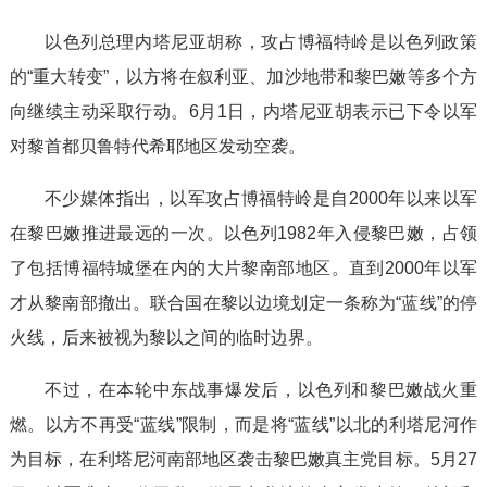
以色列总理内塔尼亚胡称，攻占博福特岭是以色列政策
的“重大转变”，以方将在叙利亚、加沙地带和黎巴嫩等多个方
向继续主动采取行动。6月1日，内塔尼亚胡表示已下令以军
对黎首都贝鲁特代希耶地区发动空袭。
不少媒体指出，以军攻占博福特岭是自2000年以来以军
在黎巴嫩推进最远的一次。以色列1982年入侵黎巴嫩，占领
了包括博福特城堡在内的大片黎南部地区。直到2000年以军
才从黎南部撤出。联合国在黎以边境划定一条称为“蓝线”的停
火线，后来被视为黎以之间的临时边界。
不过，在本轮中东战事爆发后，以色列和黎巴嫩战火重
燃。以方不再受“蓝线”限制，而是将“蓝线”以北的利塔尼河作
为目标，在利塔尼河南部地区袭击黎巴嫩真主党目标。5月27