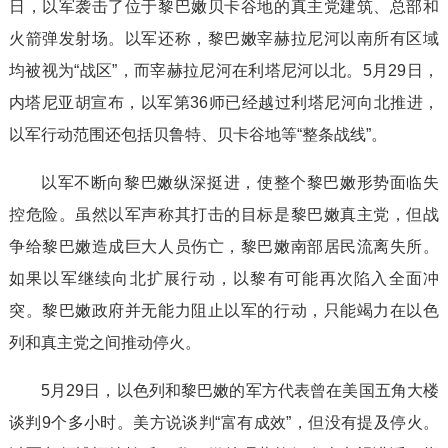
日，以军袭击了位于黎巴嫩贝卡谷地的真主党建筑、总部和
火箭弹发射场。以军还称，黎巴嫩宰赫拉尼河以南所有区域
均被视为“战区”，而宰赫拉尼河在利塔尼河以北。5月29日，
内塔尼亚胡宣布，以军第36师已经越过利塔尼河向北推进，
以军行动范围还包括贝鲁特、贝卡谷地等“整条战线”。
以军不断向黎巴嫩纵深挺进，使整个黎巴嫩形势面临失
控危险。虽然以军声称其打击的目标是黎巴嫩真主党，但战
争给黎巴嫩造成巨大人员伤亡，黎巴嫩南部居民流离失所。
如果以军继续向北扩展行动，以黎有可能再次陷入全面冲
突。黎巴嫩政府并无能力阻止以军的行动，只能竭力在以色
列和真主党之间推动停火。
5月29日，以色列和黎巴嫩的军方代表曾在美国五角大楼
谈判9个多小时。美方说谈判“富有成效”，但没有提及停火。