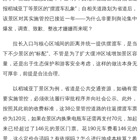
报稻城亚丁等景区的“摆渡车乱象”；自相关道路划为省道后，
该景区对其实施管控已接近一年——为什么非要到舆论集中
爆发，调查、致歉、整改才姗姗而来呢？
拉长入口与核心区域间的距离并统一提供摆渡车，是当
下不少景区的“标配”。不管是为了扩大缓冲区域增加景区容
量，还是出于生态保护和游客安全考虑，这样的做法本身无
可厚非，前提是合法合理。
以稻城亚丁景区为例，省道是公共交通资源，如确有需
要实施管控，必须依法履行审批程序并向社会公示。此外，
按照其此前的收费标准，这38公里管控道路的往返摆渡车票
价为120元，如果在景区内换乘电瓶车还需再支付70元，加起
来已经超过了146元的景区门票。花190元车费看146元的
景，这么定价合适吗？有依据吗？怎么进行地成本核算？希