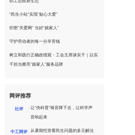
职工思政新生态
“民生小站”实现“贴心大爱”
织密“关爱网” 当好“娘家人”
守护劳动者的每一分辛苦钱
树立和践行正确政绩观・工会主席谈实干｜以实
干担当擦亮“娘家人”服务品牌
网评推荐
让“伪科普”噪音降下去，让科学声
社评
音响起来
从暑期托管看民生问题的多元解法
中工网评