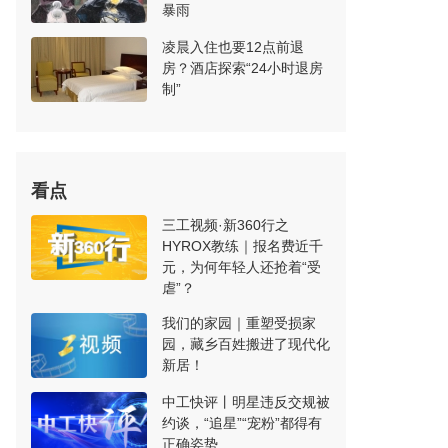
暴雨
凌晨入住也要12点前退
房？酒店探索“24小时退房
制”
看点
三工视频·新360行之
HYROX教练｜报名费近千
元，为何年轻人还抢着“受
虐”？
我们的家园｜重塑受损家
园，藏乡百姓搬进了现代化
新居！
中工快评丨明星违反交规被
约谈，“追星”“宠粉”都得有
正确姿势