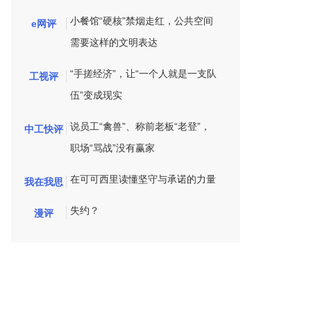
小餐馆“硬核”禁烟走红，公共空间
e网评
需要这样的文明表达
“手搓经济”，让“一个人就是一支队
工视评
伍”变成现实
说员工“禽兽”、称前老板“老登”，
中工快评
职场“骂战”没有赢家
在可可西里读懂坚守与承诺的力量
我在我思
失约？
漫评