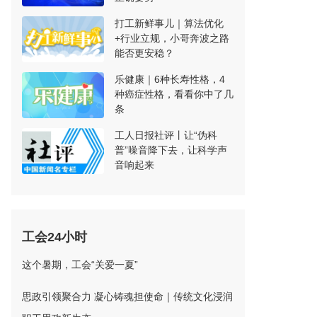
打工新鲜事儿｜算法优化
+行业立规，小哥奔波之路
能否更安稳？
乐健康｜6种长寿性格，4
种癌症性格，看看你中了几
条
工人日报社评丨让“伪科
普”噪音降下去，让科学声
音响起来
工会24小时
这个暑期，工会“关爱一夏”
思政引领聚合力 凝心铸魂担使命｜传统文化浸润