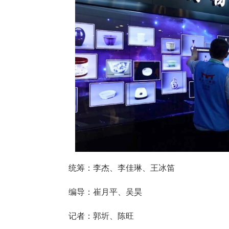
统筹：李杰、李佳琳、王冰笛
编导：崔月平、吴昊
记者：郭圻、陈旺