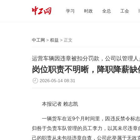
学习
时政
全总
工会
中工网
>
权益
> 正文
运营车辆因违章被扣分罚款，公司以管理人
岗位职责不明晰，降职降薪缺
2026-05-14 08:31
本报记者 赖志凯
一辆货车在近9个月时间里，因违反禁令标志指
归咎于负责车队管理的员工李力，以其未尽违章
己的职责从未包括违章自查，公司此举属于无故