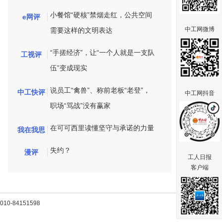
小餐馆“硬核”禁烟走红，公共空间
e网评
中工网微博
需要这样的文明表达
“手搓经济”，让“一个人就是一支队
工视评
伍”变成现实
说员工“禽兽”、称前老板“老登”，
中工快评
中工网抖音
职场“骂战”没有赢家
在可可西里读懂坚守与承诺的力量
我在我思
失约？
漫评
工人日报
客户端
-84151598