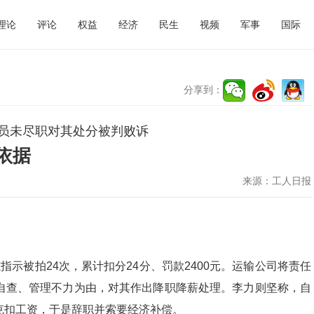
理论
评论
权益
经济
民生
视频
军事
国际
分享到：
员未尽职对其处分被判败诉
依据
来源：
工人日报
示被拍24次，累计扣分24分、罚款2400元。运输公司将责任
自查、管理不力为由，对其作出降职降薪处理。李力则坚称，自
克扣工资，于是辞职并索要经济补偿。