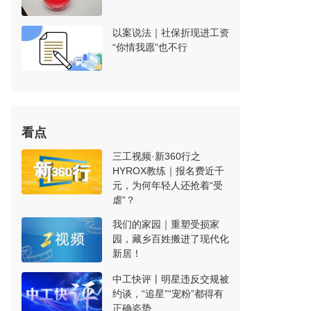
以案说法｜社保折现进工资
“你情我愿”也不行
看点
三工视频·新360行之
HYROX教练｜报名费近千
元，为何年轻人还抢着“受
虐”？
我们的家园｜重塑受损家
园，藏乡百姓搬进了现代化
新居！
中工快评丨明星违反交规被
约谈，“追星”“宠粉”都得有
正确姿势