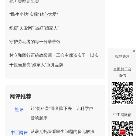
职工思政新生态
“民生小站”实现“贴心大爱”
织密“关爱网” 当好“娘家人”
守护劳动者的每一分辛苦钱
×
树立和践行正确政绩观・工会主席谈实干｜以实
扫码关注
干担当擦亮“娘家人”服务品牌
全国总工会
微信
网评推荐
让“伪科普”噪音降下去，让科学声
社评
中工网微信
音响起来
从暑期托管看民生问题的多元解法
中工网评