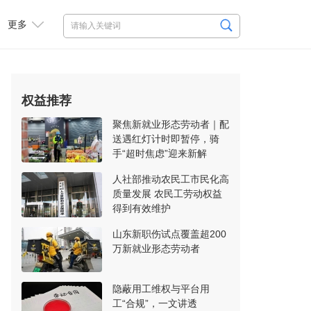
更多
权益推荐
聚焦新就业形态劳动者｜配
送遇红灯计时即暂停，骑
手“超时焦虑”迎来新解
人社部推动农民工市民化高
质量发展 农民工劳动权益
得到有效维护
山东新职伤试点覆盖超200
万新就业形态劳动者
隐蔽用工维权与平台用
工“合规”，一文讲透