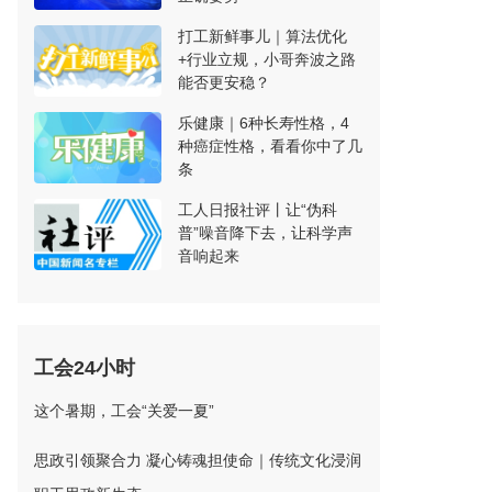
打工新鲜事儿｜算法优化
+行业立规，小哥奔波之路
能否更安稳？
乐健康｜6种长寿性格，4
种癌症性格，看看你中了几
条
工人日报社评丨让“伪科
普”噪音降下去，让科学声
音响起来
工会24小时
这个暑期，工会“关爱一夏”
思政引领聚合力 凝心铸魂担使命｜传统文化浸润