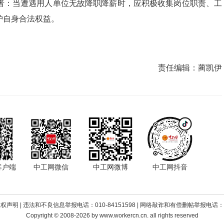
者：当遭遇用人单位无故降职降薪时，应积极收集岗位职责、工
护自身合法权益。
责任编辑：
蔺凯伊
客户端
中工网微信
中工网微博
中工网抖音
版权声明
| 违法和不良信息举报电话：010-84151598 | 网络敲诈和有偿删帖举报电话：010
Copyright © 2008-2026 by www.workercn.cn. all rights reserved