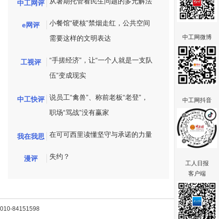
从暑期托管看民生问题的多元解法
中工网评
小餐馆“硬核”禁烟走红，公共空间
e网评
中工网微博
需要这样的文明表达
“手搓经济”，让“一个人就是一支队
工视评
伍”变成现实
说员工“禽兽”、称前老板“老登”，
中工快评
中工网抖音
职场“骂战”没有赢家
在可可西里读懂坚守与承诺的力量
我在我思
失约？
漫评
工人日报
客户端
-84151598