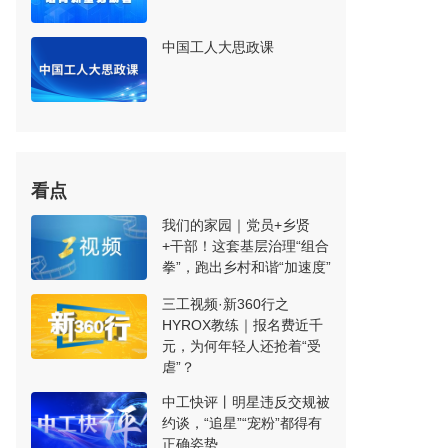
中国工人大思政课
看点
我们的家园｜党员+乡贤
+干部！这套基层治理“组合
拳”，跑出乡村和谐“加速度”
三工视频·新360行之
HYROX教练｜报名费近千
元，为何年轻人还抢着“受
虐”？
中工快评丨明星违反交规被
约谈，“追星”“宠粉”都得有
正确姿势