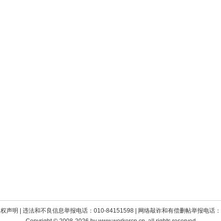
版权声明
| 违法和不良信息举报电话：010-84151598 | 网络敲诈和有偿删帖举报电话：010