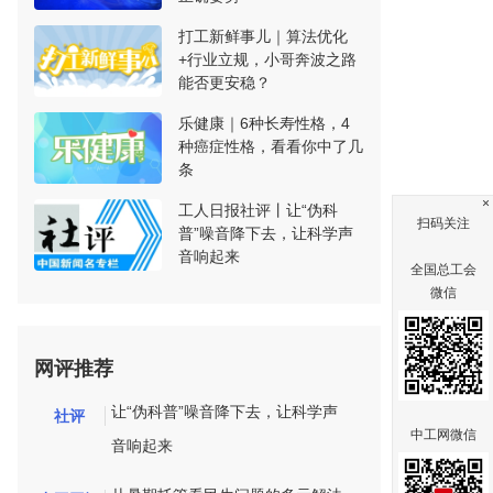
打工新鲜事儿｜算法优化
+行业立规，小哥奔波之路
能否更安稳？
乐健康｜6种长寿性格，4
种癌症性格，看看你中了几
条
×
工人日报社评丨让“伪科
扫码关注
普”噪音降下去，让科学声
音响起来
全国总工会
微信
网评推荐
让“伪科普”噪音降下去，让科学声
社评
中工网微信
音响起来