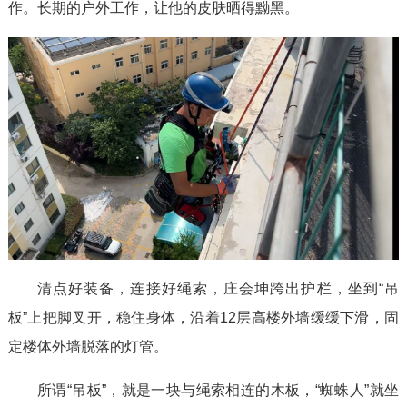
作。长期的户外工作，让他的皮肤晒得黝黑。
清点好装备，连接好绳索，庄会坤跨出护栏，坐到“吊
板”上把脚叉开，稳住身体，沿着12层高楼外墙缓缓下滑，固
定楼体外墙脱落的灯管。
所谓“吊板”，就是一块与绳索相连的木板，“蜘蛛人”就坐