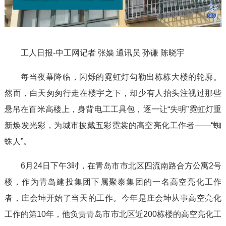
l
a
工人日报-中工网记者 张嫱 通讯员 孙谦 陈晓宇
y
每当夜幕降临，闪烁的霓虹灯勾勒出栋栋大楼的轮廓。
V
然而，白天匆匆行走在楼宇之下，却少有人抬头注视过那些
悬吊在百米高楼上，身背电工工具包，逐一让“失明”霓虹灯重
i
新焕发光彩，为城市披戴五彩霓裳的高空亮化工作者——“蜘
蛛人”。
d
6月24日下午3时，在青岛市市北区四流南路合方公寓2号
e
楼，作为青岛建投集团下属聚泰集团的一名高空亮化工作
者，庄会坤开始了当天的工作。今年是庄会坤从事高空亮化
o
工作的第10年，他负责青岛市市北区近200栋楼的高空亮化工