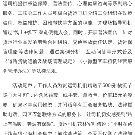
运司机提供权益保障、普法宣传、心理健康咨询等系列贴心
服务。工联会工作人员积极向货运司机介绍工会组织在政策
咨询、权益维护、困难帮扶等方面的职能，并现场指导司机
通过“线上+线下”渠道便捷入会。同时，开展普法宣传，针对
货运行业高发的劳动合同纠纷、交通事故责任认定、货运保
险理赔等法律问题，通过案例分析、互动问答等形式普及
《道路货物运输及战场管理规定》《小微型客车租赁经营服
务管理办法》等法律法规。
活动尾声，工作人员为货运司机们赠送了500份“物流节
暖心大礼包”，内含冰袖套、线手套、急救包、价值15元的餐
券、矿泉水等实用物资，并附赠印有工会服务热线、法律援
助电话、园区应急联络方式的服务卡，让司机切实感受到“路
上有温暖、奔波有保障”。货运司机花林军师傅说：“平时在路
上跑车很少有机会集中了解这些政策，今天不仅学了法律知