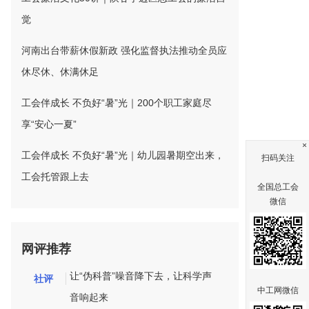
觉
河南出台带薪休假新政 强化监督执法推动全员应
休尽休、休满休足
工会伴成长 不负好“暑”光｜200个职工家庭尽
享“安心一夏”
×
工会伴成长 不负好“暑”光｜幼儿园暑期空出来，
扫码关注
工会托管跟上去
全国总工会
微信
网评推荐
让“伪科普”噪音降下去，让科学声
社评
中工网微信
音响起来