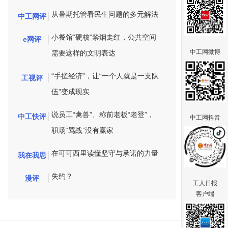
从暑期托管看民生问题的多元解法
中工网评
小餐馆“硬核”禁烟走红，公共空间
e网评
中工网微博
需要这样的文明表达
“手搓经济”，让“一个人就是一支队
工视评
伍”变成现实
说员工“禽兽”、称前老板“老登”，
中工快评
中工网抖音
职场“骂战”没有赢家
在可可西里读懂坚守与承诺的力量
我在我思
失约？
漫评
工人日报
客户端