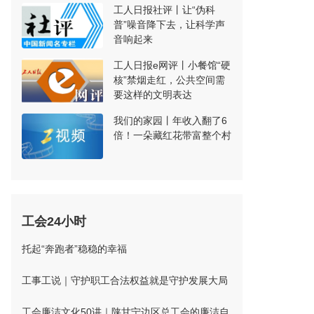
工人日报社评丨让“伪科
普”噪音降下去，让科学声
音响起来
工人日报e网评丨小餐馆“硬
核”禁烟走红，公共空间需
要这样的文明表达
我们的家园丨年收入翻了6
倍！一朵藏红花带富整个村
工会24小时
托起“奔跑者”稳稳的幸福
工事工说｜守护职工合法权益就是守护发展大局
工会廉洁文化50讲｜陕甘宁边区总工会的廉洁自