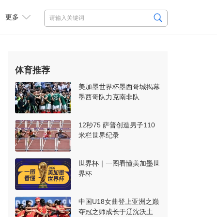
更多
体育推荐
美加墨世界杯墨西哥城揭幕
墨西哥队力克南非队
12秒75 萨普创造男子110
米栏世界纪录
世界杯｜一图看懂美加墨世
界杯
中国U18女曲登上亚洲之巅
夺冠之师成长于辽沈沃土