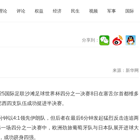
理论
评论
权益
经济
民生
视频
军事
国际
分享到：
来源：
新华网
025国际足联沙滩足球世界杯四分之一决赛8日在塞舌尔首都维多
巴西四支队伍成功挺进半决赛。
分钟以4:1领先伊朗队，但后者在最后6分钟发起猛烈反击连追两
。另一场四分之一决赛中，欧洲劲旅葡萄牙队与日本队展开进球大
胜，成功跻身四强。