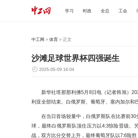
学习
时政
全总
工会
中工网
>
体育
> 正文
沙滩足球世界杯四强诞生
2025-05-09 16:04
新华社塔那那利佛5月8日电（记者韩旭）2
利亚全部结束。白俄罗斯、葡萄牙、塞内加尔和
在当日首场较量中，白俄罗斯队在比赛前30
球，最终白俄罗斯队顶住压力以4:3惊险晋级
战，双方比分交替上升，最终葡萄牙队以7:6险