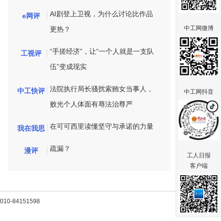
AI剧登上卫视，为什么讨论比作品
e网评
中工网微博
更热？
“手搓经济”，让“一个人就是一支队
工视评
伍”变成现实
法院执行局长骚扰索贿女当事人，
中工快评
中工网抖音
败光个人体面有辱法治尊严
在可可西里读懂坚守与承诺的力量
我在我思
疏漏？
漫评
工人日报
客户端
-84151598