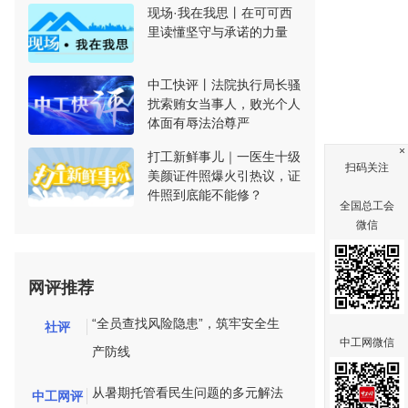
现场·我在我思丨在可可西
里读懂坚守与承诺的力量
中工快评丨法院执行局长骚
扰索贿女当事人，败光个人
体面有辱法治尊严
×
打工新鲜事儿｜一医生十级
扫码关注
美颜证件照爆火引热议，证
件照到底能不能修？
全国总工会
微信
网评推荐
“全员查找风险隐患”，筑牢安全生
社评
中工网微信
产防线
从暑期托管看民生问题的多元解法
中工网评