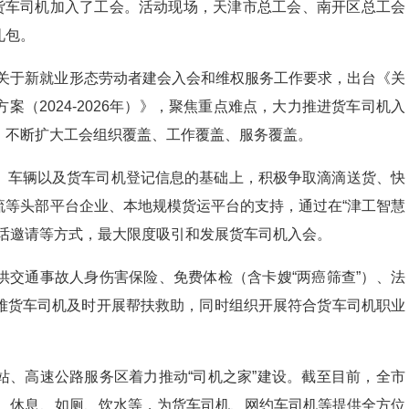
位货车司机加入了工会。活动现场，天津市总工会、南开区总工会
礼包。
以及关于新就业形态劳动者建会入会和维权服务工作要求，出台《关
（2024-2026年）》，聚焦重点难点，大力推进货车司机入
，不断扩大工会组织覆盖、工作覆盖、服务覆盖。
、车辆以及货车司机登记信息的基础上，积极争取滴滴送货、快
流等头部平台企业、本地规模货运平台的支持，通过在“津工智慧
电话邀请等方式，最大限度吸引和发展货车司机入会。
供交通事故人身伤害保险、免费体检（含卡嫂“两癌筛查”）、法
难货车司机及时开展帮扶救助，同时组织开展符合货车司机职业
站、高速公路服务区着力推动“司机之家”建设。截至目前，全市
停车、休息、如厕、饮水等，为货车司机、网约车司机等提供全方位