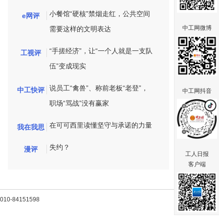
小餐馆“硬核”禁烟走红，公共空间
e网评
中工网微博
需要这样的文明表达
“手搓经济”，让“一个人就是一支队
工视评
伍”变成现实
说员工“禽兽”、称前老板“老登”，
中工快评
中工网抖音
职场“骂战”没有赢家
在可可西里读懂坚守与承诺的力量
我在我思
失约？
漫评
工人日报
客户端
-84151598