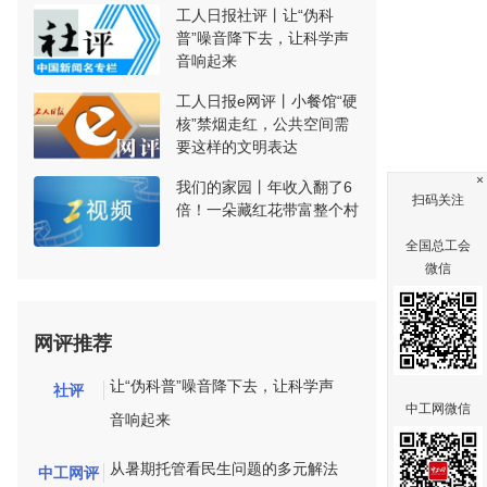
工人日报社评丨让“伪科
普”噪音降下去，让科学声
音响起来
工人日报e网评丨小餐馆“硬
核”禁烟走红，公共空间需
要这样的文明表达
×
我们的家园丨年收入翻了6
扫码关注
倍！一朵藏红花带富整个村
全国总工会
微信
网评推荐
让“伪科普”噪音降下去，让科学声
社评
中工网微信
音响起来
从暑期托管看民生问题的多元解法
中工网评